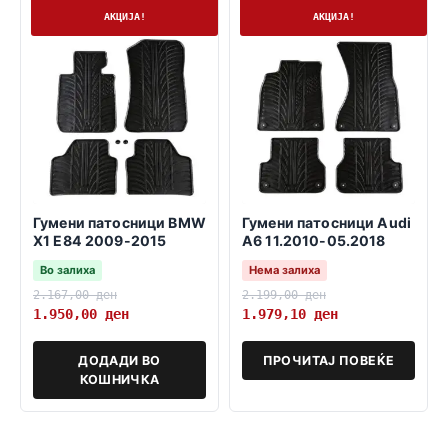
На залиха
Нема залиха
АКЦИЈА!
АКЦИЈА!
Гумени патосници BMW
Гумени патосници Audi
X1 E84 2009-2015
A6 11.2010-05.2018
Во залиха
Нема залиха
2.167,00
ден
2.199,00
ден
1.950,00
ден
1.979,10
ден
ДОДАДИ ВО
ПРОЧИТАЈ ПОВЕЌЕ
КОШНИЧКА