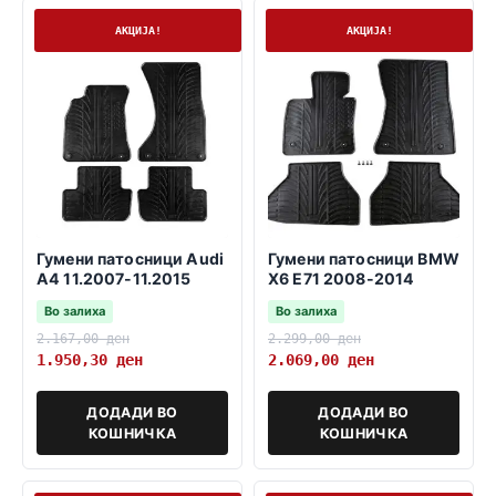
На залиха
На залиха
АКЦИЈА!
АКЦИЈА!
Гумени патосници Audi
Гумени патосници BMW
A4 11.2007-11.2015
X6 E71 2008-2014
Во залиха
Во залиха
2.167,00
ден
2.299,00
ден
1.950,30
ден
2.069,00
ден
ДОДАДИ ВО
ДОДАДИ ВО
КОШНИЧКА
КОШНИЧКА