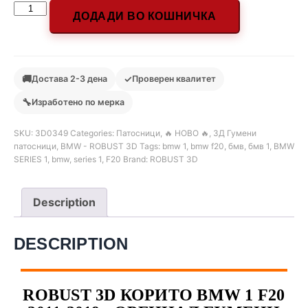
ДОДАДИ ВО КОШНИЧКА
🚚
✓
Достава 2-3 дена
Проверен квалитет
🔧
Изработено по мерка
SKU:
3D0349
Categories:
Патосници
,
🔥 НОВО 🔥
,
3Д Гумени
патосници
,
BMW - ROBUST 3D
Tags:
bmw 1
,
bmw f20
,
бмв
,
бмв 1
,
BMW
SERIES 1
,
bmw
,
series 1
,
F20
Brand:
ROBUST 3D
Description
DESCRIPTION
ROBUST 3D КОРИТО BMW 1 F20