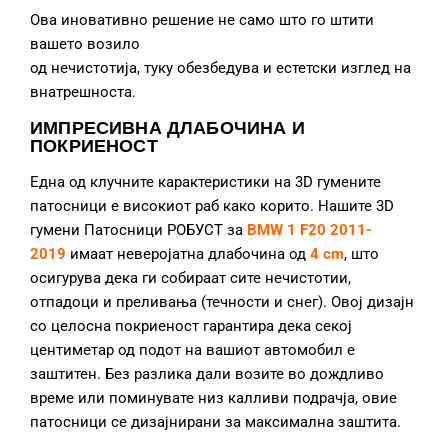
Ова иновативно решение не само што го штити
вашето возило
од нечистотија, туку обезбедува и естетски изглед на
внатрешноста.
ИМПРЕСИВНА ДЛАБОЧИНА И
ПОКРИЕНОСТ
Една од клучните карактеристики на 3D гумените
патосници е високиот раб како корито. Нашите 3D
гумени Патосници РОБУСТ за
BMW 1 F20 2011-
2019
имаат неверојатна длабочина од
4 cm
, што
осигурува дека ги собираат сите нечистотии,
отпадоци и преливања (течности и снег). Овој дизајн
со целосна покриеност гарантира дека секој
центиметар од подот на вашиот автомобил е
заштитен. Без разлика дали возите во дождливо
време или поминувате низ калливи подрачја, овие
патосници се дизајнирани за максимална заштита.