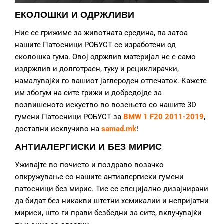
ЕКОЛОШКИ И ОДРЖЛИВИ
Ние се грижиме за животната средина, па затоа
нашите Патосници РОБУСТ се изработени од
еколошка гума. Овој одржлив материјал не е само
издржлив и долготраен, туку и рециклирачки,
намалувајќи го вашиот јаглероден отпечаток. Кажете
им збогум на сите грижи и добредојде за
возвишеното искуство во возењето со нашите 3D
гумени Патосници РОБУСТ за
BMW 1 F20 2011-2019
,
достапни исклучиво на
samad.mk
!
АНТИАЛЕРГИСКИ И БЕЗ МИРИС
Уживајте во почисто и поздраво возачко
опкружување со нашите антиалергиски гумени
патосници без мирис. Тие се специјално дизајнирани
да бидат без никакви штетни хемикалии и непријатни
мириси, што ги прави безбедни за сите, вклучувајќи