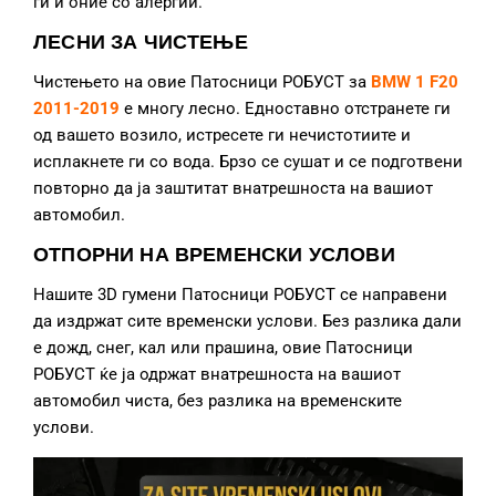
ги и оние со алергии.
ЛЕСНИ ЗА ЧИСТЕЊЕ
Чистењето на овие Патосници РОБУСТ за
BMW 1 F20
2011-2019
е многу лесно. Едноставно отстранете ги
од вашето возило, истресете ги нечистотиите и
исплакнете ги со вода. Брзо се сушат и се подготвени
повторно да ја заштитат внатрешноста на вашиот
автомобил.
ОТПОРНИ НА ВРЕМЕНСКИ УСЛОВИ
Нашите 3D гумени Патосници РОБУСТ се направени
да издржат сите временски услови. Без разлика дали
е дожд, снег, кал или прашина, овие Патосници
РОБУСТ ќе ја одржат внатрешноста на вашиот
автомобил чиста, без разлика на временските
услови.