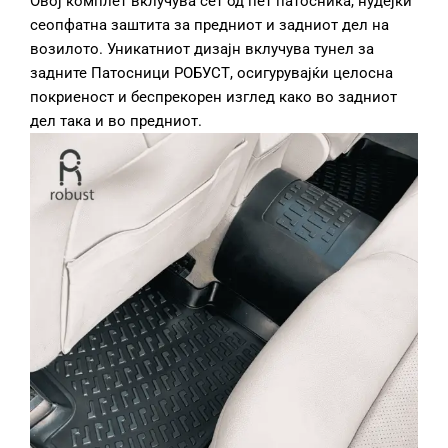
Овој комплет вклучува сет од пет патосника, нудејќи
сеопфатна заштита за предниот и задниот дел на
возилото. Уникатниот дизајн вклучува тунел за
задните Патосници РОБУСТ, осигурувајќи целосна
покриеност и беспрекорен изглед како во задниот
дел така и во предниот.