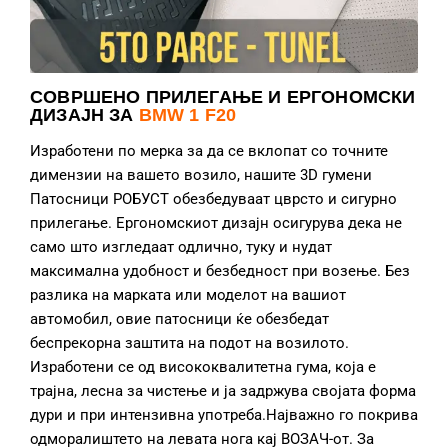
СОВРШЕНО ПРИЛЕГАЊЕ И ЕРГОНОМСКИ
ДИЗАЈН ЗА
BMW 1 F20
Изработени по мерка за да се вклопат со точните
димензии на вашето возило, нашите 3D гумени
Патосници РОБУСТ обезбедуваат цврсто и сигурно
прилегање. Ергономскиот дизајн осигурува дека не
само што изгледаат одлично, туку и нудат
максимална удобност и безбедност при возење. Без
разлика на марката или моделот на вашиот
автомобил, овие патосници ќе обезбедат
беспрекорна заштита на подот на возилото.
Изработени се од висококвалитетна гума, која е
трајна, лесна за чистење и ја задржува својата форма
дури и при интензивна употреба.Најважно го покрива
одморалиштето на левата нога кај ВОЗАЧ-от. За