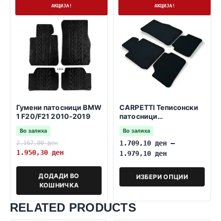
На залиха
На залиха
АКЦИЈА!
АКЦИЈА!
Гумени патосници BMW
CARPETTI Теписонски
1 F20/F21 2010-2019
патосници
компатибилни за БМВ 1
Во залиха
Во залиха
F20/F21 10.2010-
08.2019
2.167,00
ден
1.709,10
ден
–
1.950,30
ден
1.979,10
ден
ДОДАДИ ВО
ИЗБЕРИ ОПЦИИ
КОШНИЧКА
RELATED PRODUCTS