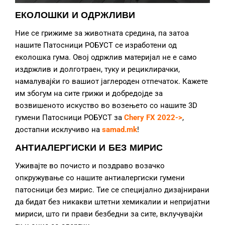
ЕКОЛОШКИ И ОДРЖЛИВИ
Ние се грижиме за животната средина, па затоа
нашите Патосници РОБУСТ се изработени од
еколошка гума. Овој одржлив материјал не е само
издржлив и долготраен, туку и рециклирачки,
намалувајќи го вашиот јаглероден отпечаток. Кажете
им збогум на сите грижи и добредојде за
возвишеното искуство во возењето со нашите 3D
гумени Патосници РОБУСТ за
Chery FX 2022->
,
достапни исклучиво на
samad.mk
!
АНТИАЛЕРГИСКИ И БЕЗ МИРИС
Уживајте во почисто и поздраво возачко
опкружување со нашите антиалергиски гумени
патосници без мирис. Тие се специјално дизајнирани
да бидат без никакви штетни хемикалии и непријатни
мириси, што ги прави безбедни за сите, вклучувајќи