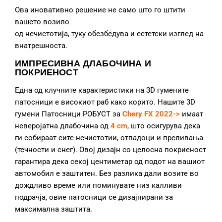
Ова иновативно решение не само што го штити
вашето возило
од нечистотија, туку обезбедува и естетски изглед на
внатрешноста.
ИМПРЕСИВНА ДЛАБОЧИНА И
ПОКРИЕНОСТ
Една од клучните карактеристики на 3D гумените
патосници е високиот раб како корито. Нашите 3D
гумени Патосници РОБУСТ за
Chery FX 2022->
имаат
неверојатна длабочина од
4 cm
, што осигурува дека
ги собираат сите нечистотии, отпадоци и преливања
(течности и снег). Овој дизајн со целосна покриеност
гарантира дека секој центиметар од подот на вашиот
автомобил е заштитен. Без разлика дали возите во
дождливо време или поминувате низ калливи
подрачја, овие патосници се дизајнирани за
максимална заштита.