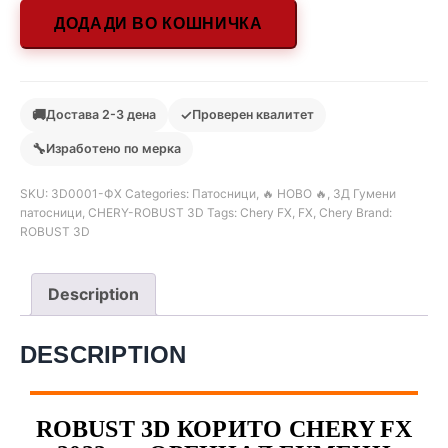
ДОДАДИ ВО КОШНИЧКА
🚚
✓
Достава 2-3 дена
Проверен квалитет
🔧
Изработено по мерка
SKU:
3D0001-ФХ
Categories:
Патосници
,
🔥 НОВО 🔥
,
3Д Гумени
патосници
,
CHERY-ROBUST 3D
Tags:
Chery FX
,
FX
,
Chery
Brand:
ROBUST 3D
Description
DESCRIPTION
ROBUST 3D КОРИТО CHERY FX