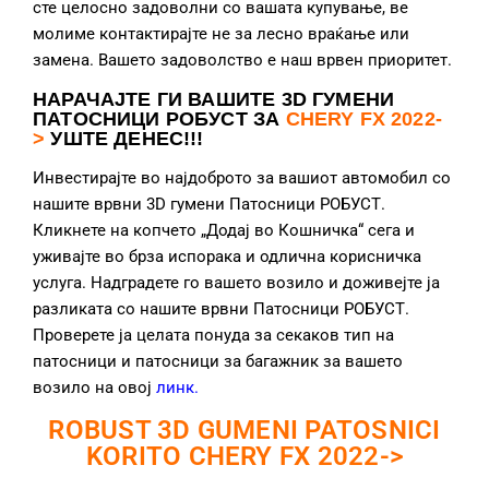
сте целосно задоволни со вашата купување, ве
молиме контактирајте не за лесно враќање или
замена. Вашето задоволство е наш врвен приоритет.
НАРАЧАЈТЕ ГИ ВАШИТЕ 3D ГУМЕНИ
ПАТОСНИЦИ РОБУСТ ЗА
CHERY FX 2022-
>
УШТЕ ДЕНЕС!!!
Инвестирајте во најдоброто за вашиот автомобил со
нашите врвни 3D гумени Патосници РОБУСТ.
Кликнете на копчето „Додај во Кошничка“ сега и
уживајте во брза испорака и одлична корисничка
услуга. Надградете го вашето возило и доживејте ја
разликата со нашите врвни Патосници РОБУСТ.
Проверете ја целата понуда за секаков тип на
патосници и патосници за багажник за вашето
возило на овој
линк
.
ROBUST 3D GUMENI PATOSNICI
KORITO CHERY FX 2022->