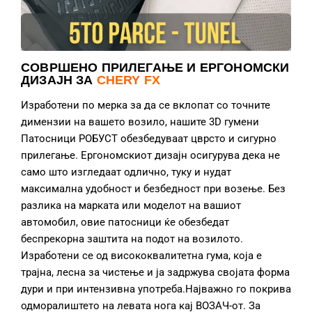
СОВРШЕНО ПРИЛЕГАЊЕ И ЕРГОНОМСКИ
ДИЗАЈН ЗА
CHERY FX
Изработени по мерка за да се вклопат со точните
димензии на вашето возило, нашите 3D гумени
Патосници РОБУСТ обезбедуваат цврсто и сигурно
прилегање. Ергономскиот дизајн осигурува дека не
само што изгледаат одлично, туку и нудат
максимална удобност и безбедност при возење. Без
разлика на марката или моделот на вашиот
автомобил, овие патосници ќе обезбедат
беспрекорна заштита на подот на возилото.
Изработени се од висококвалитетна гума, која е
трајна, лесна за чистење и ја задржува својата форма
дури и при интензивна употреба.Најважно го покрива
одморалиштето на левата нога кај ВОЗАЧ-от. За