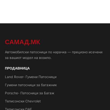
САМАД.МК
Автомобилски патосници по нарачка — прецизно исечени
за вашиот модел на возило.
ПРОДАВНИЦА
Land Rover- Гумени Патосници
Гумени патосници за багажник
Porsche- Патосници за Багаж
Теписонски Chevrolet
Теписонски DAF