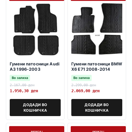
Гумени патосници Audi
Гумени патосници BMW
A3 1996-2003
X6 E71 2008-2014
Во залиха
Во залиха
2.167,00
ден
2.299,00
ден
1.950,30
ден
2.069,00
ден
ДОДАДИ ВО
ДОДАДИ ВО
КОШНИЧКА
КОШНИЧКА
На залиха
На залиха
АКЦИЈА!
АКЦИЈА!