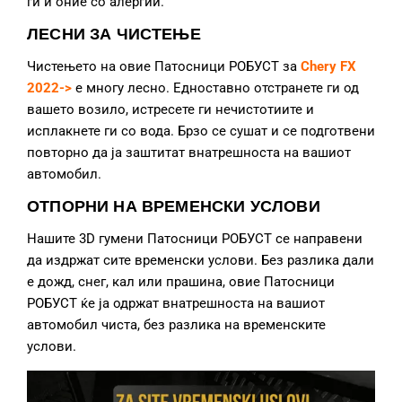
ги и оние со алергии.
ЛЕСНИ ЗА ЧИСТЕЊЕ
Чистењето на овие Патосници РОБУСТ за
Chery FX
2022->
е многу лесно. Едноставно отстранете ги од
вашето возило, истресете ги нечистотиите и
исплакнете ги со вода. Брзо се сушат и се подготвени
повторно да ја заштитат внатрешноста на вашиот
автомобил.
ОТПОРНИ НА ВРЕМЕНСКИ УСЛОВИ
Нашите 3D гумени Патосници РОБУСТ се направени
да издржат сите временски услови. Без разлика дали
е дожд, снег, кал или прашина, овие Патосници
РОБУСТ ќе ја одржат внатрешноста на вашиот
автомобил чиста, без разлика на временските
услови.