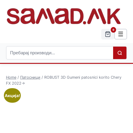
0
☰
Home
/
Патосници
/ ROBUST 3D Gumeni patosnici korito Chery
FX 2022->
Акција!