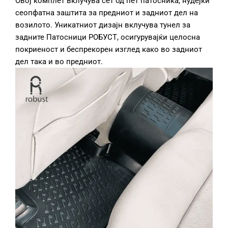
Овој комплет вклучува сет од пет патосника, нудејќи
сеопфатна заштита за предниот и задниот дел на
возилото. Уникатниот дизајн вклучува тунел за
задните Патосници РОБУСТ, осигурувајќи целосна
покриеност и беспрекорен изглед како во задниот
дел така и во предниот.