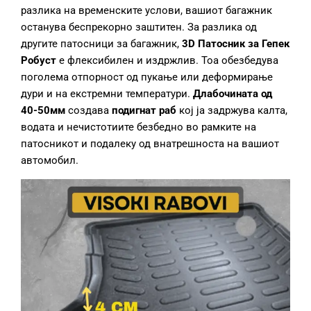
разлика на временските услови, вашиот багажник
останува беспрекорно заштитен. За разлика од
другите патосници за багажник,
3D Патосник за Гепек
Робуст
е флексибилен и издржлив. Тоа обезбедува
поголема отпорност од пукање или деформирање
дури и на екстремни температури.
Длабочината од
40-50мм
создава
подигнат раб
кој ја задржува калта,
водата и нечистотиите безбедно во рамките на
патосникот и подалеку од внатрешноста на вашиот
автомобил.