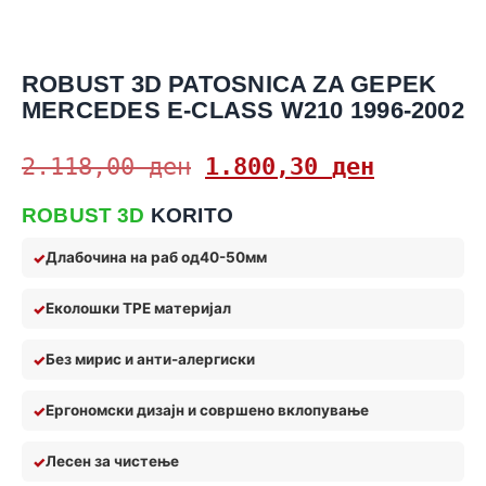
ROBUST 3D PATOSNICA ZA GEPEK
MERCEDES E-CLASS W210 1996-2002
2.118,00
ден
1.800,30
ден
ROBUST 3D
KORITO
Длабочина на раб од
40-50мм
Еколошки TPE материјал
Без мирис и анти
-алерги
ски
Ергономски дизајн и совршено вклопување
Лес
ен за чистење