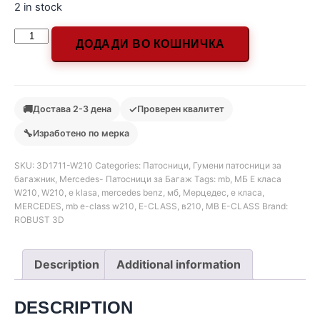
2 in stock
ДОДАДИ ВО КОШНИЧКА
🚚
✓
Достава 2-3 дена
Проверен квалитет
🔧
Изработено по мерка
SKU:
3D1711-W210
Categories:
Патосници
,
Гумени патосници за
багажник
,
Mercedes- Патосници за Багаж
Tags:
mb
,
МБ Е класа
W210
,
W210
,
e klasa
,
mercedes benz
,
мб
,
Мерцедес
,
е класа
,
MERCEDES
,
mb e-class w210
,
E-CLASS
,
в210
,
MB E-CLASS
Brand:
ROBUST 3D
Description
Additional information
DESCRIPTION