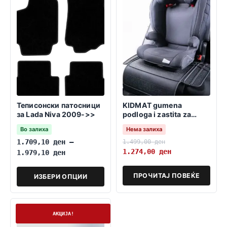
Теписонски патосници
KIDMAT gumena
за Lada Niva 2009->>
podloga i zastita za
detsko sediste
Во залиха
Нема залиха
1.709,10
ден
–
1.499,00
ден
1.274,00
ден
1.979,10
ден
ПРОЧИТАЈ ПОВЕЌЕ
ИЗБЕРИ ОПЦИИ
На залиха
АКЦИЈА!