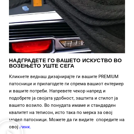
НАДГРАДЕТЕ ГО ВАШЕТО ИСКУСТВО ВО
ВОЗЕЊЕТО УШТЕ СЕГА
Кликнете веднаш дизајнирајте ги вашите PREMIUM
патосници и прилагодете ги спрема вашиот ентериер
и вашите потреби. Напревете чекор напред и
подобрете ја својата удобност, заштита и стилот ја
вашето возило. Во понудата имаме и стандарден
квалитет на теписон, исто така по мерка за овој
модел патосници. Можете да ги видите споредите на
овој
линк
.