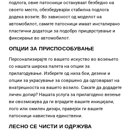
подлога, овие патосници остануваат безбедно на
своето место, обезбедувајќи стабилна подлога
додека возите. Во зависност од моделот на
автомобилот, самите патосници имаат инсталирано
пластични додатоци за подобро прицврстување и
фиксирање во автомобилот.
ОПЦИИ ЗА ПРИСПОСОБУВАЊЕ
Персонализирајте го вашето искуство во возењето
со нашата широка палета на опции за
прилагодување. Изберете од низа бои, дезени и
опции за украсување за совршено да одговараат на
внатрешноста на вашето возило. Сакате да додадете
личен допир? Нашата услуга за прилагодено везење
ви овозможува да ги вградите вашите иницијали,
лого или омилен дизајн, правејќи ги вашите
патосници навистина единствени.
ЛЕСНО СЕ ЧИСТИ И ОДРЖУВА