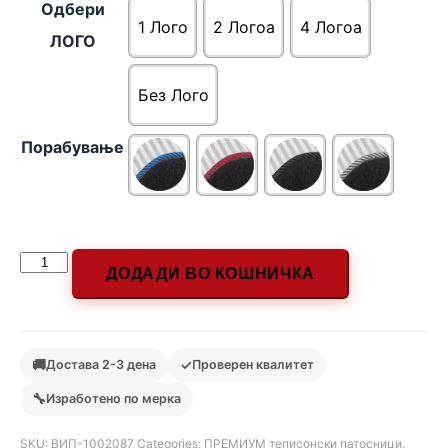
Одбери
1 Лого
2 Логоa
4 Логоa
ЛОГО
Без Лого
Порабување
ДОДАДИ ВО КОШНИЧКА
🚚
✓
Достава 2-3 дена
Проверен квалитет
🔧
Изработено по мерка
SKU:
ВИП-1002087
Categories:
ПРЕМИУМ теписонски патосници
,