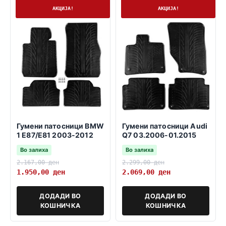
На залиха
На залиха
АКЦИЈА!
АКЦИЈА!
Гумени патосници BMW
Гумени патосници Audi
1 E87/E81 2003-2012
Q7 03.2006-01.2015
Во залиха
Во залиха
2.167,00
ден
2.299,00
ден
1.950,00
ден
2.069,00
ден
ДОДАДИ ВО
ДОДАДИ ВО
КОШНИЧКА
КОШНИЧКА