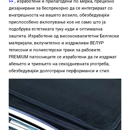
>>
,
изработени и прилагодени по мерка, прецизно
дизајнирани за беспрекорно да се интегрираат со
внатрешноста на вашето возило, обезбедувајќи
приспособено вклопување кое не само што ја
подобрува естетиката туку нуди и оптимална
заштита. Изработени од висококвалитетни Белгиски
материјали, вклучително и издржливи ВЕЛУР
теписони и полиестерски траки за рабовите.
PREMIUM патосниците се изработени да ги издржат
абењето и триењето на секојдневната употреба,
обезбедувајќи долготрајни перформанси и стил.