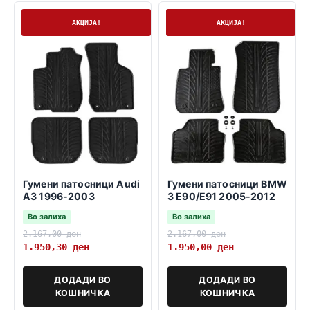
На залиха
На залиха
АКЦИЈА!
АКЦИЈА!
Гумени патосници Audi
Гумени патосници BMW
A3 1996-2003
3 E90/E91 2005-2012
Во залиха
Во залиха
2.167,00
ден
2.167,00
ден
1.950,30
ден
1.950,00
ден
ДОДАДИ ВО
ДОДАДИ ВО
КОШНИЧКА
КОШНИЧКА