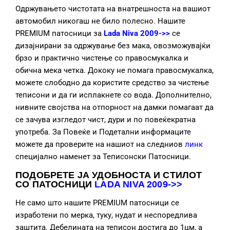
Одржувањето чистотата на внатрешноста на вашиот
автомобил никогаш не било полесно. Нашите
PREMIUM патосници за
Lada Niva 2009->>
се
дизајнирани за одржување без мака, овозможувајќи
брзо и практично чистење со правосмукалка и
обична мека четка. Дококу не помага правосмукалка,
можете слободно да користите средство за чистење
теписони и да ги исплакнете со вода. Дополнително,
нивните својства на отпорност на дамки помагаат да
се зачува изгледот чист, дури и по повеќекратна
употреба. За Повеќе и Подетални информаците
можете да проверите на нашиот на следниов
линк
специјално наменет за Теписонски Патосници.
ПОДОБРЕТЕ ЈА УДОБНОСТА И СТИЛОТ
СО ПАТОСНИЦИ
LADA NIVA 2009->>
Не само што нашите PREMIUM патосници се
изработени по мерка, туку, нудат и неспоредлива
заштита. Дебелината на теписон достига до 1цм, а