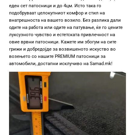
еден сет патосници и до 4цм. Исто така го
подобруваат целокупниот комфор и стил на
внатрешноста на вашето возило. Без разлика дали
одите на работа или одите на патување, ќе го цените
луксузното чувство и естетската привлечност на
овие врвни патосници. Кажете им збогум на сите
грижи и добредојде за возвишеното искуство во
возењето со нашите PREMIUM патосници за
автомобили, достапни исклучиво на Samad.mk!