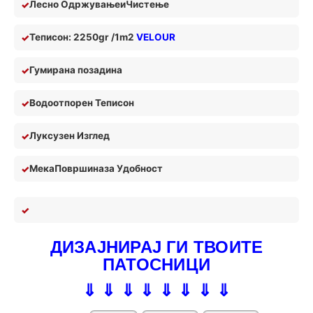
Лесно Одржување
и
Чистењ
е
Теписон: 2250gr /1m2
VELOUR
Гумирана позадина
Водоотпорен Теписон
Луксузен Изглед
Мека
П
овршина
за У
добност
ДИЗАЈНИРАЈ ГИ ТВОИТЕ
ПАТОСНИЦИ
⇓ ⇓ ⇓ ⇓ ⇓ ⇓ ⇓ ⇓