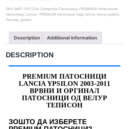
SKU:
ВИП-1001334
Categories:
Патосници
,
ПРЕМИУМ теписонски
патосници
,
Lancia – PREMIUM патосници
Tags:
lancia
,
lancia ypsilon
,
Ланчиа
,
ypsilon
Description
Additional information
DESCRIPTION
PREMIUM ПАТОСНИЦИ
LANCIA YPSILON 2003-2011
ВРВНИ И ОРГИНАЛ
ПАТОСНИЦИ ОД ВЕЛУР
ТЕПИСОН
ЗОШТО ДА ИЗБЕРЕТЕ
PREMIUM ПАТОСНИЦИ?