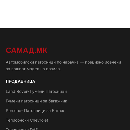
САМАД.МК
Автомобилски патосници по нарачка — прецизно исечени
за вашиот модел на возило.
ПРОДАВНИЦА
Land Rover- Гумени Патосници
Гумени патосници за багажник
Porsche- Патосници за Багаж
Теписонски Chevrolet
Теписонски DAF