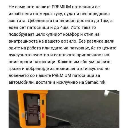
Не само што нашите PREMIUM патосници се
изработени по мерка, туку, нудат и неспоредлива
заштита. Дебелината на теписон достига до 1цм, а
еден сет патосници и до 4цм. Исто така го
подобруваат целокупниот комфор и стил на
внатрешноста на вашето возило. Без разлика дали
одите на работа или одите на патување, ќе го цените
луксузното чувство и естетската привлечност на
овие врвни патосници. Кажете им збогум на сите
грижи и добредојде за возвишеното искуство во
возењето со нашите PREMIUM патосници за
автомобили, достапни исклучиво на Samad.mk!