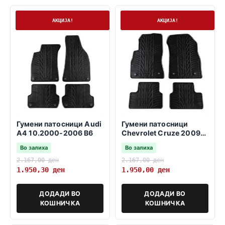
На залиха
На залиха
АКЦИЈА!
АКЦИЈА!
Гумени патосници Audi
Гумени патосници
A4 10.2000-2006 B6
Chevrolet Cruze 2009-
2016
Во залиха
Во залиха
2.167,00
ден
2.167,00
ден
1.950,30
ден
1.950,00
ден
ДОДАДИ ВО
ДОДАДИ ВО
КОШНИЧКА
КОШНИЧКА