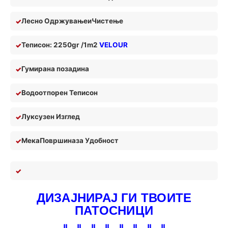
Лесно Одржување
и
Чистењ
е
Теписон: 2250gr /1m2
VELOUR
Гумирана позадина
Водоотпорен Теписон
Луксузен Изглед
Мека
П
овршина
за У
добност
ДИЗАЈНИРАЈ ГИ ТВОИТЕ
ПАТОСНИЦИ