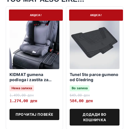
Нема залиха
На залиха
АКЦИЈА!
АКЦИЈА!
KIDMAT gumena
Tunel 5to parce gumeno
podloga i zastita za
od Gledring
detsko sediste
Нема залиха
Во залиха
1.499,00
ден
649,00
ден
1.274,00
ден
584,00
ден
ПРОЧИТАЈ ПОВЕЌЕ
ДОДАДИ ВО
КОШНИЧКА