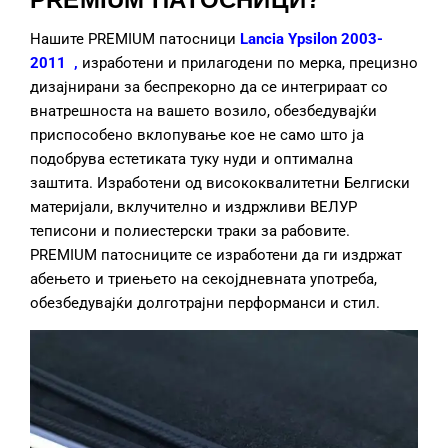
Нашите PREMIUM патосници
Lancia Ypsilon 2003-
2011
,
изработени и прилагодени по мерка, прецизно
дизајнирани за беспрекорно да се интегрираат со
внатрешноста на вашето возило, обезбедувајќи
приспособено вклопување кое не само што ја
подобрува естетиката туку нуди и оптимална
заштита. Изработени од висококвалитетни Белгиски
материјали, вклучително и издржливи ВЕЛУР
теписони и полиестерски траки за рабовите.
PREMIUM патосниците се изработени да ги издржат
абењето и триењето на секојдневната употреба,
обезбедувајќи долготрајни перформанси и стил.