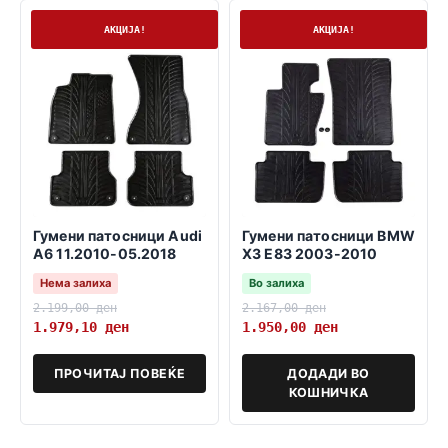
Нема залиха
На залиха
АКЦИЈА!
АКЦИЈА!
Гумени патосници Audi
Гумени патосници BMW
A6 11.2010-05.2018
X3 E83 2003-2010
Нема залиха
Во залиха
2.199,00
ден
2.167,00
ден
1.979,10
ден
1.950,00
ден
ПРОЧИТАЈ ПОВЕЌЕ
ДОДАДИ ВО
КОШНИЧКА