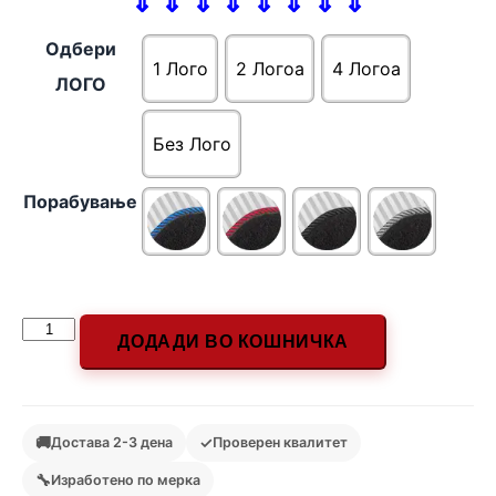
⇓ ⇓ ⇓ ⇓ ⇓ ⇓ ⇓ ⇓
Одбери
1 Лого
2 Логоa
4 Логоa
ЛОГО
Без Лого
Порабување
ДОДАДИ ВО КОШНИЧКА
🚚
✓
Достава 2-3 дена
Проверен квалитет
🔧
Изработено по мерка