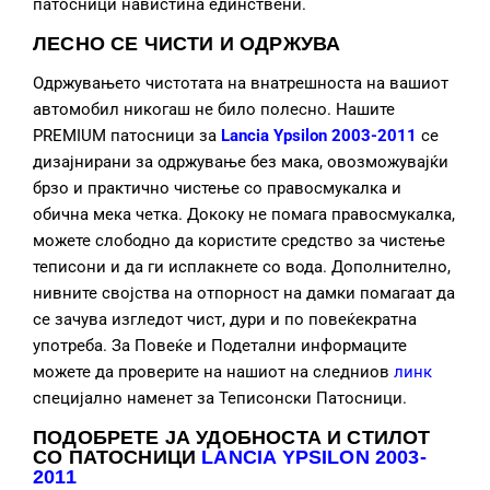
патосници навистина единствени.
ЛЕСНО СЕ ЧИСТИ И ОДРЖУВА
Одржувањето чистотата на внатрешноста на вашиот
автомобил никогаш не било полесно. Нашите
PREMIUM патосници за
Lancia Ypsilon 2003-2011
се
дизајнирани за одржување без мака, овозможувајќи
брзо и практично чистење со правосмукалка и
обична мека четка. Дококу не помага правосмукалка,
можете слободно да користите средство за чистење
теписони и да ги исплакнете со вода. Дополнително,
нивните својства на отпорност на дамки помагаат да
се зачува изгледот чист, дури и по повеќекратна
употреба. За Повеќе и Подетални информаците
можете да проверите на нашиот на следниов
линк
специјално наменет за Теписонски Патосници.
ПОДОБРЕТЕ ЈА УДОБНОСТА И СТИЛОТ
СО ПАТОСНИЦИ
LANCIA YPSILON 2003-
2011