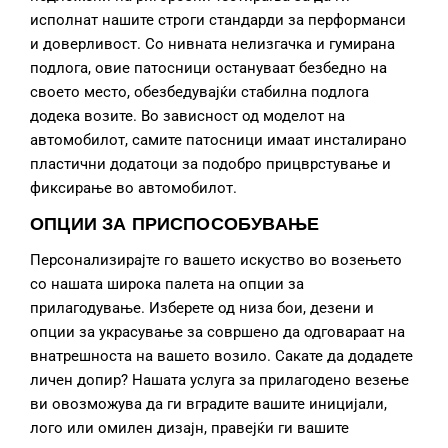
исполнат нашите строги стандарди за перформанси
и доверливост. Со нивната нелизгачка и гумирана
подлога, овие патосници остануваат безбедно на
своето место, обезбедувајќи стабилна подлога
додека возите. Во зависност од моделот на
автомобилот, самите патосници имаат инсталирано
пластични додатоци за подобро прицврстување и
фиксирање во автомобилот.
ОПЦИИ ЗА ПРИСПОСОБУВАЊЕ
Персонализирајте го вашето искуство во возењето
со нашата широка палета на опции за
прилагодување. Изберете од низа бои, дезени и
опции за украсување за совршено да одговараат на
внатрешноста на вашето возило. Сакате да додадете
личен допир? Нашата услуга за прилагодено везење
ви овозможува да ги вградите вашите иницијали,
лого или омилен дизајн, правејќи ги вашите