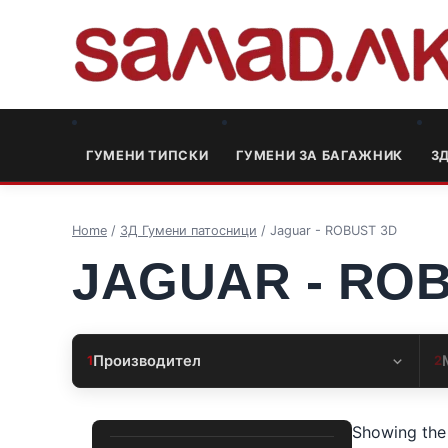
ГУМЕНИ ТИПСКИ
ГУМЕНИ ЗА БАГАЖНИК
3
Home
/
3Д Гумени патосници
/ Jaguar - ROBUST 3D
JAGUAR - RO
Производител
1
2
Showing the 