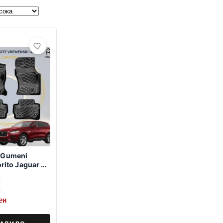
 Gumeni
orito Jaguar F-
2023 X761
н
ен