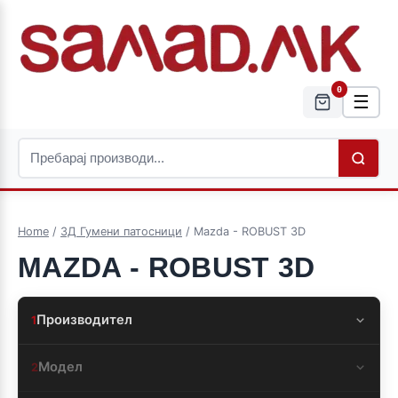
0
☰
Home
/
3Д Гумени патосници
/ Mazda - ROBUST 3D
MAZDA - ROBUST 3D
Производител
1
Модел
2