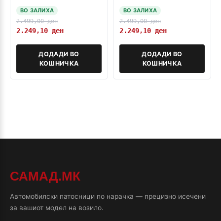
CX-3 2015-2021
2013-2018 МК3
ВО ЗАЛИХА
ВО ЗАЛИХА
2.499,00
ден
2.499,00
ден
2.249,10
ден
2.249,10
ден
ДОДАДИ ВО
ДОДАДИ ВО
КОШНИЧКА
КОШНИЧКА
САМАД.МК
Автомобилски патосници по нарачка — прецизно исечени
за вашиот модел на возило.