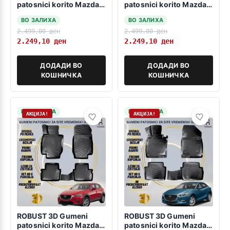
patosnici korito Mazda 2
patosnici korito Mazda
2015-2019
CX-5 2017-2024
ВО ЗАЛИХА
ВО ЗАЛИХА
2.499,00
ден
2.499,00
ден
2.249,10
ден
2.249,10
ден
ДОДАДИ ВО
ДОДАДИ ВО
КОШНИЧКА
КОШНИЧКА
НА ЗАЛИХА
НА ЗАЛИХА
АКЦИЈА!
АКЦИЈА!
ROBUST 3D Gumeni
ROBUST 3D Gumeni
patosnici korito Mazda
patosnici korito Mazda 3