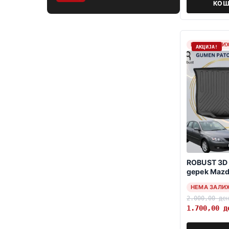
КОШ
НЕМА ЗАЛИ
АКЦИЈА!
ROBUST 3D 
gepek Mazd
2009 Hatc
НЕМА ЗАЛИ
2.000,00
де
1.700,00
д