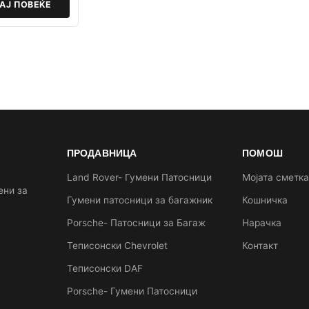
АЈ ПОВЕЌЕ
ПРОДАВНИЦА
ПОМОШ
Land Rover- Гумени Патосници
Мојата сметк
ени за
Гумени патосници за багажник
Кошничка
Porsche- Патосници за Багаж
Нарачка
Теписонски Chevrolet
Контакт
Теписонски DAF
Porsche- Гумени Патосници