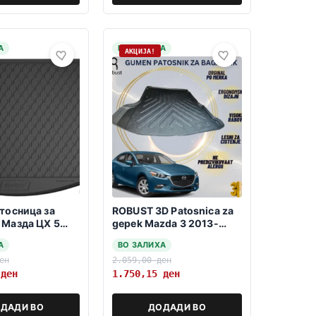
А
НА ЗАЛИХА
АКЦИЈА!
тосница за
ROBUST 3D Patosnica za
 Мазда ЦХ 5
gepek Mazda 3 2013-
8.2017
2018 Sedan
А
ВО ЗАЛИХА
ен
2.059,00
ден
0
ден
1.750,15
ден
ДАДИ ВО
ДОДАДИ ВО