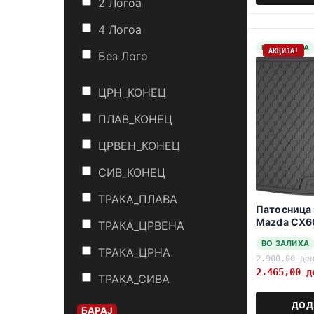
2 Логоa
4 Логоa
НА ЗАЛИХА
АКЦИЈА!
Без Лого
ЦРН_КОНЕЦ
ПЛАВ_КОНЕЦ
ЦРВЕН_КОНЕЦ
СИВ_КОНЕЦ
ТРАКА_ПЛАВА
Патосница 
Mazda CX6
ТРАКА_ЦРВЕНА
ВО ЗАЛИХА
ТРАКА_ЦРНА
2.900,00
де
2.465,00
д
ТРАКА_СИВА
ДОД
БАРАЈ