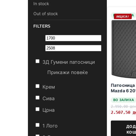
In stock
Out of stock
НА ЗАЛИХА
АКЦИЈА!
FILTERS
3Д Гумени патосници
Прикажи повеќе
Патосница 
Крем
Mazda 6 2
karavan
Сива
ВО ЗАЛИХА
2.950,00
де
Црна
2.507,50
д
1 Лого
ДОД
КОШ