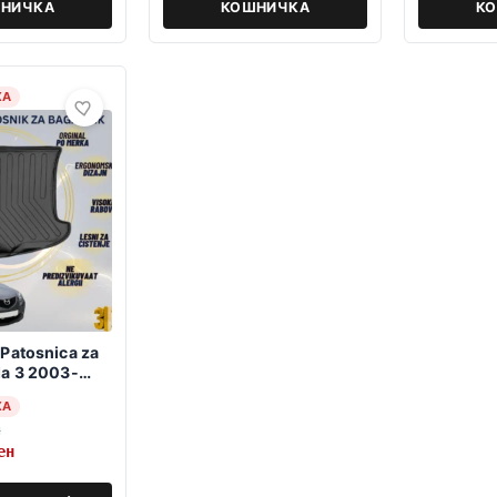
НИЧКА
КОШНИЧКА
К
ХА
Patosnica za
a 3 2003-
hback
ХА
н
ен