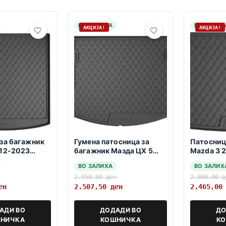
НА ЗАЛИХА
НА ЗАЛИХ
АКЦИЈА!
АКЦИЈА!
за багажник
Гумена патосница за
Патосниц
012-2023
багажник Мазда ЦХ 5
Mazda 3 
11.2017-2024
Hatchbac
ВО ЗАЛИХА
ВО ЗАЛИХ
н
2.950,00
ден
2.900,00
д
ен
2.507,50
ден
2.465,0
АДИ ВО
ДОДАДИ ВО
ДО
НИЧКА
КОШНИЧКА
К