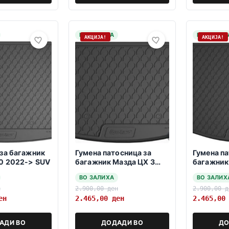
НА ЗАЛИХА
НА ЗАЛИХ
АКЦИЈА!
АКЦИЈА!
за багажник
Гумена патосница за
Гумена па
0 2022-> SUV
багажник Мазда ЦХ 3
багажник
01.2015-2021
11.2011-0
ВО ЗАЛИХА
ВО ЗАЛИХ
н
2.900,00
ден
2.900,00
д
ен
2.465,00
ден
2.465,0
АДИ ВО
ДОДАДИ ВО
ДО