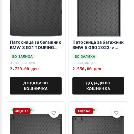
Патосница за багажник
Патосница за багажник
BMW 3 G21 TOURING
BMW 5 G60 2023->
03.2019->
sedan -дизел или
ВО ЗАЛИХА
ВО ЗАЛИХА
бензин-
3.200,00
ден
3.000,00
ден
2.720,00
ден
2.550,00
ден
ДОДАДИ ВО
ДОДАДИ ВО
КОШНИЧКА
КОШНИЧКА
НА ЗАЛИХА
НА ЗАЛИХА
АКЦИЈА!
АКЦИЈА!