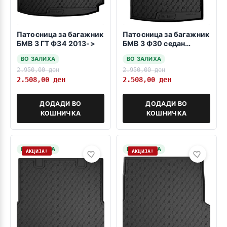
Патосница за багажник
Патосница за багажник
БМВ 3 ГТ Ф34 2013->
БМВ 3 Ф30 седан
2012-.
ВО ЗАЛИХА
ВО ЗАЛИХА
2.950,00
ден
2.950,00
ден
2.508,00
ден
2.508,00
ден
ДОДАДИ ВО
ДОДАДИ ВО
КОШНИЧКА
КОШНИЧКА
НА ЗАЛИХА
НА ЗАЛИХА
АКЦИЈА!
АКЦИЈА!