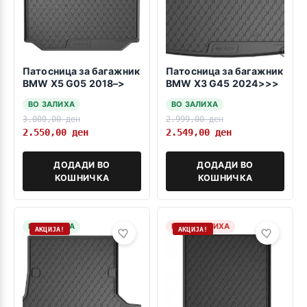
Патосница за багажник
Патосница за багажник
BMW X5 G05 2018–>
BMW X3 G45 2024>>>
ВО ЗАЛИХА
ВО ЗАЛИХА
3.000,00
ден
2.999,00
ден
2.550,00
ден
2.549,00
ден
ДОДАДИ ВО
ДОДАДИ ВО
КОШНИЧКА
КОШНИЧКА
НА ЗАЛИХА
НЕМА ЗАЛИХА
АКЦИЈА!
АКЦИЈА!