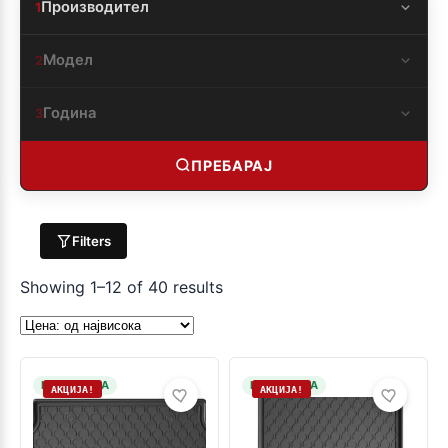
Производител
1
Модел
2
Година
3
ПРЕБАРАЈ
Filters
Showing 1–12 of 40 results
НА ЗАЛИХА
НА ЗАЛИХА
АКЦИЈА!
АКЦИЈА!