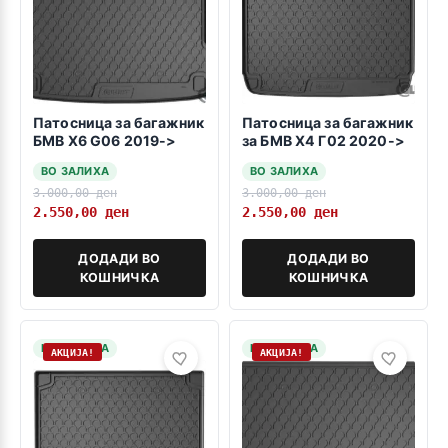
Патосница за багажник
Патосница за багажник
БМВ Х6 G06 2019->
за БМВ Х4 Г02 2020->
ВО ЗАЛИХА
ВО ЗАЛИХА
3.000,00
ден
3.000,00
ден
2.550,00
ден
2.550,00
ден
ДОДАДИ ВО
ДОДАДИ ВО
КОШНИЧКА
КОШНИЧКА
НА ЗАЛИХА
НА ЗАЛИХА
АКЦИЈА!
АКЦИЈА!