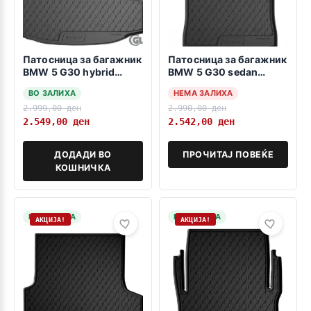
Патосница за багажник
Патосница за багажник
BMW 5 G30 hybrid
BMW 5 G30 sedan
sedan 2017-2023
2017-2023 (не може на
ВО ЗАЛИХА
НЕМА ЗАЛИХА
хибрид)
2.999,00
ден
2.990,00
ден
2.549,00
ден
2.542,00
ден
ДОДАДИ ВО
ПРОЧИТАЈ ПОВЕЌЕ
КОШНИЧКА
НА ЗАЛИХА
НА ЗАЛИХА
АКЦИЈА!
АКЦИЈА!