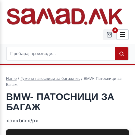
0
☰
Home
/
Гумени патосници за багажник
/ BMW- Патосници за
Багаж
BMW- ПАТОСНИЦИ ЗА
БАГАЖ
<p><br></p>