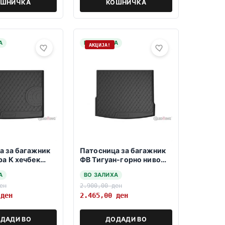
ОШНИЧКА
КОШНИЧКА
А
НА ЗАЛИХА
АКЦИЈА!
а за багажник
Патосница за багажник
ра К хечбек
ФВ Тигуан-горно ниво
но 10.2015->
04.2016-2024
А
ВО ЗАЛИХА
ен
2.900,00
ден
0
ден
2.465,00
ден
ДАДИ ВО
ДОДАДИ ВО