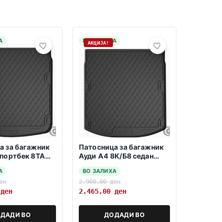
А
НА ЗАЛИХА
АКЦИЈА!
а за багажник
Патосница за багажник
спортбек 8ТА
Ауди А4 8К/Б8 седан
5
05.2008-10.2015
А
ВО ЗАЛИХА
ен
2.900,00
ден
0
ден
2.465,00
ден
ДАДИ ВО
ДОДАДИ ВО