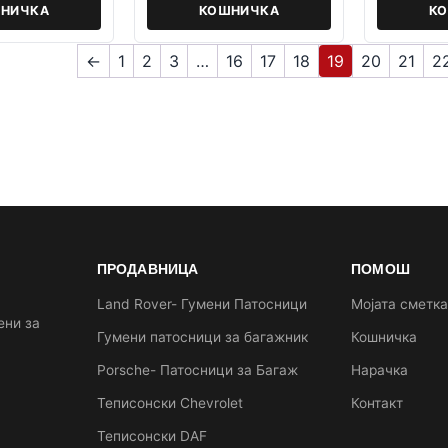
НИЧКА
КОШНИЧКА
К
←
1
2
3
…
16
17
18
19
20
21
2
ПРОДАВНИЦА
ПОМОШ
Land Rover- Гумени Патосници
Мојата сметк
ени за
Гумени патосници за багажник
Кошничка
Porsche- Патосници за Багаж
Нарачка
Теписонски Chevrolet
Контакт
Теписонски DAF