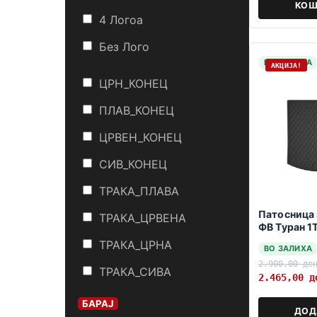
КОШ
4 Логоa
Без Лого
НА ЗАЛИХА
АКЦИЈА!
ЦРН_КОНЕЦ
ПЛАВ_КОНЕЦ
ЦРВЕН_КОНЕЦ
СИВ_КОНЕЦ
ТРАКА_ПЛАВА
Патосница 
ТРАКА_ЦРВЕНА
ФВ Туран 1Т
дно 2003-
ТРАКА_ЦРНА
ВО ЗАЛИХА
2.900,00
де
ТРАКА_СИВА
2.465,00
д
БАРАЈ
ДОД