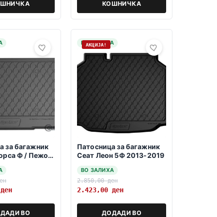
ОШНИЧКА
КОШНИЧКА
А
НА ЗАЛИХА
АКЦИЈА!
а за багажник
Патосница за багажник
орса Ф / Пежо
Сеат Леон 5Ф 2013-2019
->
А
ВО ЗАЛИХА
ен
2.850,00
ден
0
ден
2.423,00
ден
ДАДИ ВО
ДОДАДИ ВО