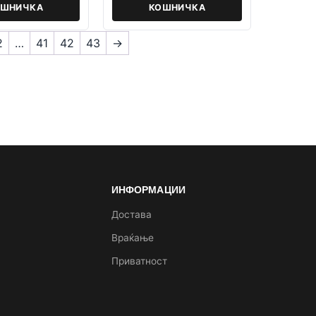
ОШНИЧКА
КОШНИЧКА
2
…
41
42
43
→
ИНФОРМАЦИИ
а
Достава
Враќање
Приватност