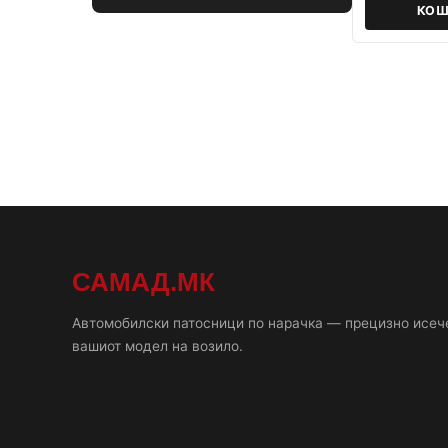
КОШ
САМАД.МК
Автомобилски патосници по нарачка — прецизно исеч
вашиот модел на возило.