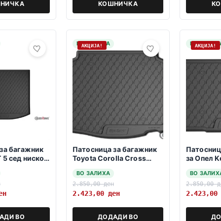
НИЧКА
КОШНИЧКА
К
НА ЗАЛИХА
НА ЗАЛИХ
АКЦИЈА!
АКЦИЈА!
за багажник
Патосница за багажник
Патосниц
 5 сед ниско
Toyota Corolla Cross
за Опел K
2015
2020>>> SUV/Hybrid -
208 2019
ВО ЗАЛИХА
ВО ЗАЛИХ
gorna polozba-
н
2.850,00
ден
2.850,00
д
ен
2.423,00
ден
2.423,0
АДИ ВО
ДОДАДИ ВО
ДО