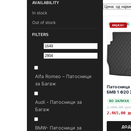
AVAILABILITY
In stock
Out of stock
НА ЗАЛИХА
АКЦИЈА!
FILTERS
Alfa Romeo – Патосници
за Багаж
Патосница 
БМВ 1 Ф20 
ВО ЗАЛИХА
Audi - Патосници за
2.900,00
де
Багаж
2.465,00
д
ДОД
BMW- Патосници за