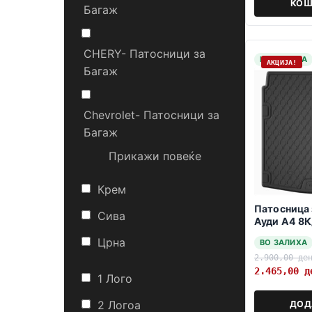
КОШ
Багаж
CHERY- Патосници за
НА ЗАЛИХА
АКЦИЈА!
Багаж
Chevrolet- Патосници за
Багаж
Прикажи повеќе
Крем
Патосница 
Сива
Ауди А4 8К
05.2008-1
Црна
ВО ЗАЛИХА
2.900,00
де
2.465,00
д
1 Лого
2 Логоa
ДОД