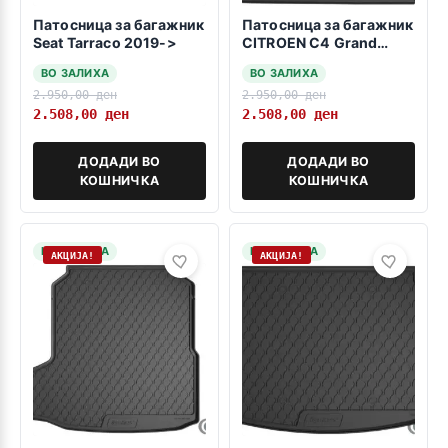
Патосница за багажник
Патосница за багажник
Seat Tarraco 2019->
CITROEN C4 Grand
Picasso / Spacetourer
ВО ЗАЛИХА
ВО ЗАЛИХА
2013-> -со 5 и 7
2.950,00
ден
2.950,00
ден
седишта-
2.508,00
ден
2.508,00
ден
ДОДАДИ ВО
ДОДАДИ ВО
КОШНИЧКА
КОШНИЧКА
НА ЗАЛИХА
НА ЗАЛИХА
АКЦИЈА!
АКЦИЈА!