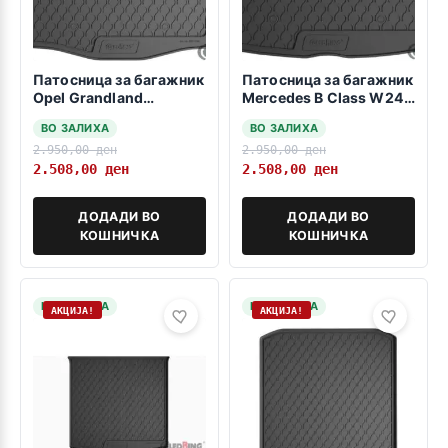
Патосница за багажник
Патосница за багажник
Opel Grandland
Mercedes B Class W247
2024>>> MHEV
2018->
ВО ЗАЛИХА
ВО ЗАЛИХА
2.950,00
ден
2.950,00
ден
2.508,00
ден
2.508,00
ден
ДОДАДИ ВО
ДОДАДИ ВО
КОШНИЧКА
КОШНИЧКА
НА ЗАЛИХА
НА ЗАЛИХА
АКЦИЈА!
АКЦИЈА!