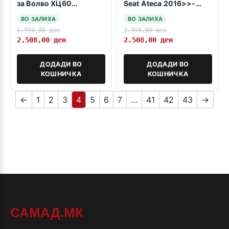
за Волво ХЦ60
Seat Ateca 2016>>-
05.2017->
dolna polozba
ВО ЗАЛИХА
ВО ЗАЛИХА
2.950,00
ден
2.950,00
ден
2.508,00
ден
2.508,00
ден
ДОДАДИ ВО
ДОДАДИ ВО
КОШНИЧКА
КОШНИЧКА
←
1
2
3
4
5
6
7
…
41
42
43
→
САМАД.МК