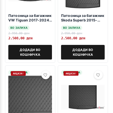
Патосница за багажник
Патосница за багажник
VW Tiguan 2017-2024 -
Skoda Superb 2015-
all space-
2023 karavan -dolna
ВО ЗАЛИХА
ВО ЗАЛИХА
polozba-
2.950,00
ден
2.950,00
ден
2.508,00
ден
2.508,00
ден
ДОДАДИ ВО
ДОДАДИ ВО
КОШНИЧКА
КОШНИЧКА
НА ЗАЛИХА
НА ЗАЛИХА
АКЦИЈА!
АКЦИЈА!