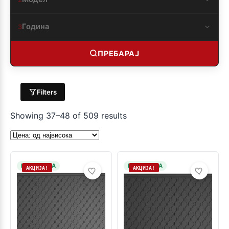
Година
3
ПРЕБАРАЈ
Filters
Showing 37–48 of 509 results
НА ЗАЛИХА
НА ЗАЛИХА
АКЦИЈА!
АКЦИЈА!