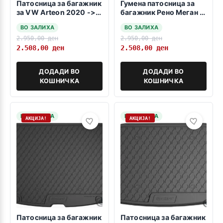
Патосница за багажник
Гумена патосница за
за VW Arteon 2020 -> /
багажник Рено Меган III
-Shooting Brake-
гранд тур 2009-2016
ВО ЗАЛИХА
ВО ЗАЛИХА
2.950,00
ден
2.950,00
ден
2.508,00
ден
2.508,00
ден
ДОДАДИ ВО
ДОДАДИ ВО
КОШНИЧКА
КОШНИЧКА
НА ЗАЛИХА
НА ЗАЛИХА
АКЦИЈА!
АКЦИЈА!
Патосница за багажник
Патосница за багажник