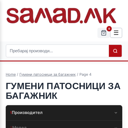
0
☰
Home
/
Гумени патосници за багажник
/ Page 4
ГУМЕНИ ПАТОСНИЦИ ЗА
БАГАЖНИК
Производител
1
Модел
2