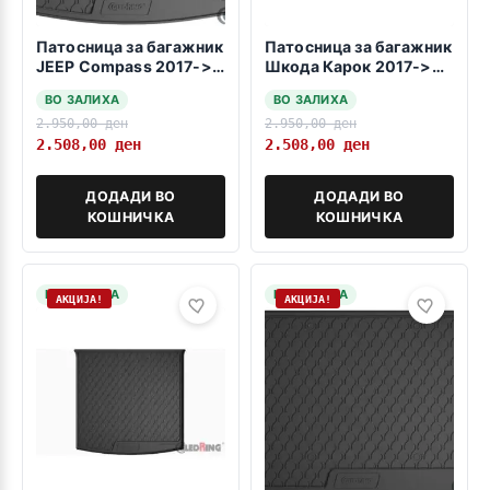
Патосница за багажник
Патосница за багажник
JEEP Compass 2017->
Шкода Карок 2017->
-долно и горно
висока положба
ВО ЗАЛИХА
ВО ЗАЛИХА
варијабилно ниво-
2.950,00
ден
2.950,00
ден
2.508,00
ден
2.508,00
ден
ДОДАДИ ВО
ДОДАДИ ВО
КОШНИЧКА
КОШНИЧКА
НА ЗАЛИХА
НА ЗАЛИХА
АКЦИЈА!
АКЦИЈА!