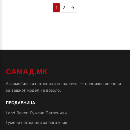
1
2
→
САМАД.МК
Автомобилски патосници по нарачка — прецизно исечени
за вашиот модел на возило.
ПРОДАВНИЦА
Land Rover- Гумени Патосници
Гумени патосници за багажник