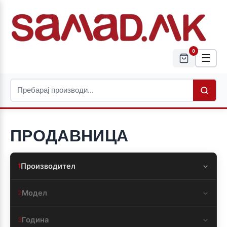
0
☰
ПРОДАВНИЦА
Производител
1
Модел
2
Година
3