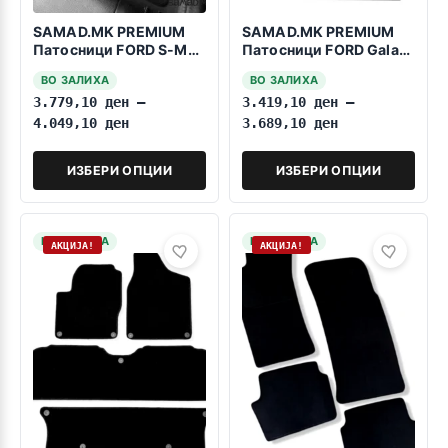
SAMAD.MK PREMIUM
SAMAD.MK PREMIUM
Патосници FORD S-Max
Патосници FORD Galaxy
2015-2023 7 Sedista
1995-2006 7 Sedista
ВО ЗАЛИХА
ВО ЗАЛИХА
Fiksatori na vrtenje
3.779,10
ден
–
3.419,10
ден
–
4.049,10
ден
3.689,10
ден
ИЗБЕРИ ОПЦИИ
ИЗБЕРИ ОПЦИИ
НА ЗАЛИХА
НА ЗАЛИХА
АКЦИЈА!
АКЦИЈА!