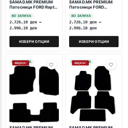
SAMAD.MK PREMIUM
SAMAD.MK PREMIUM
Патосници FORD Raptor
Патосници FORD
2019-2022
Ranger 2011-2015
ВО ЗАЛИХА
ВО ЗАЛИХА
2.726,10
ден
–
2.726,10
ден
–
2.996,10
ден
2.996,10
ден
ИЗБЕРИ ОПЦИИ
ИЗБЕРИ ОПЦИИ
НА ЗАЛИХА
НА ЗАЛИХА
АКЦИЈА!
АКЦИЈА!
SAMAD.MK PREMIUM
SAMAD.MK PREMIUM