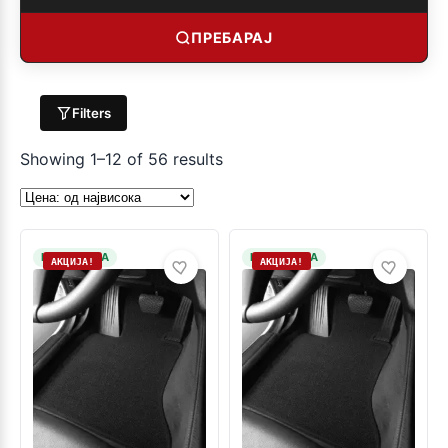
ПРЕБАРАЈ
Filters
Showing 1–12 of 56 results
НА ЗАЛИХА
НА ЗАЛИХА
АКЦИЈА!
АКЦИЈА!