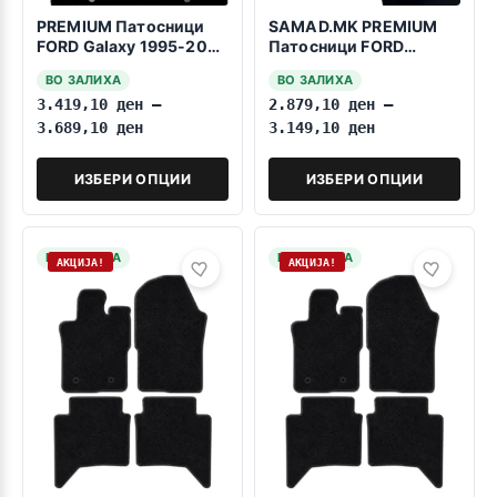
PREMIUM Патосници
SAMAD.MK PREMIUM
FORD Galaxy 1995-2006
Патосници FORD
7 Sedista Fiksatori na
ESCORT COSWORTH
ВО ЗАЛИХА
ВО ЗАЛИХА
stiskanje
1992-1996
3.419,10
ден
–
2.879,10
ден
–
3.689,10
ден
3.149,10
ден
ИЗБЕРИ ОПЦИИ
ИЗБЕРИ ОПЦИИ
НА ЗАЛИХА
НА ЗАЛИХА
АКЦИЈА!
АКЦИЈА!