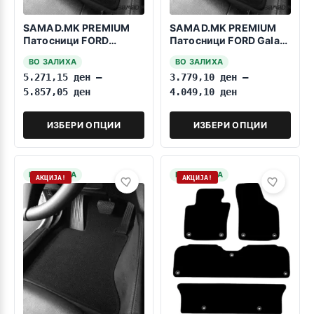
SAMAD.MK PREMIUM
SAMAD.MK PREMIUM
Патосници FORD
Патосници FORD Galaxy
Transit Custom 2023-
2015-2023 7 Sedišta
ВО ЗАЛИХА
ВО ЗАЛИХА
>Vtor+Tret Red
5.271,15
ден
–
3.779,10
ден
–
5.857,05
ден
4.049,10
ден
ИЗБЕРИ ОПЦИИ
ИЗБЕРИ ОПЦИИ
НА ЗАЛИХА
НА ЗАЛИХА
АКЦИЈА!
АКЦИЈА!