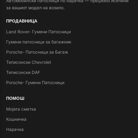
Автомобилски патосници по нарачка — прецизно исечени
за вашиот модел на возило.
ПРОДАВНИЦА
Land Rover- Гумени Патосници
Гумени патосници за багажник
Porsche- Патосници за Багаж
Теписонски Chevrolet
Теписонски DAF
Porsche- Гумени Патосници
ПОМОШ
Мојата сметка
Кошничка
Нарачка