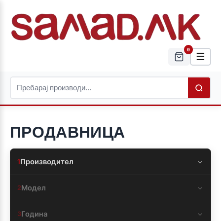
0
☰
ПРОДАВНИЦА
Производител
1
Модел
2
Година
3