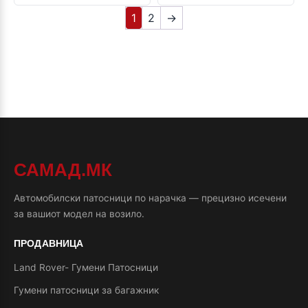
1
2
→
САМАД.МК
Автомобилски патосници по нарачка — прецизно исечени
за вашиот модел на возило.
ПРОДАВНИЦА
Land Rover- Гумени Патосници
Гумени патосници за багажник