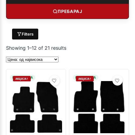
ПРЕБАРАЈ
Filters
Showing 1–12 of 21 results
НА ЗАЛИХА
НА ЗАЛИХА
АКЦИЈА!
АКЦИЈА!