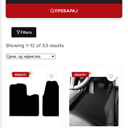
ПРЕБАРАЈ
Filters
Showing 1–12 of 53 results
НА ЗАЛИХА
НА ЗАЛИХА
АКЦИЈА!
АКЦИЈА!