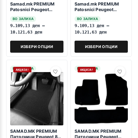
Samad.mk PREMIUM
Samad.mk PREMIUM
Patosnici Peugeot
Patosnici Peugeot
Expert 2007-2016
Expert 1994-2006 8
ВО ЗАЛИХА
ВО ЗАЛИХА
Patničko
Sedišta
9.109,13
ден
–
9.109,13
ден
–
10.121,63
ден
10.121,63
ден
ИЗБЕРИ ОПЦИИ
ИЗБЕРИ ОПЦИИ
НА ЗАЛИХА
НА ЗАЛИХА
АКЦИЈА!
АКЦИЈА!
SAMAD.MK PREMIUM
SAMAD.MK PREMIUM
Патосници Peugeot 807
Патосници Peugeot