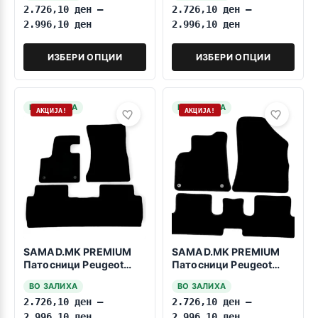
2.726,10
ден
–
2.726,10
ден
–
2.996,10
ден
2.996,10
ден
ИЗБЕРИ ОПЦИИ
ИЗБЕРИ ОПЦИИ
НА ЗАЛИХА
НА ЗАЛИХА
АКЦИЈА!
АКЦИЈА!
SAMAD.MK PREMIUM
SAMAD.MK PREMIUM
Патосници Peugeot
Патосници Peugeot
5008 2017-2024
3008 2008-2016
ВО ЗАЛИХА
ВО ЗАЛИХА
Manual
2.726,10
ден
–
2.726,10
ден
–
2.996,10
ден
2.996,10
ден