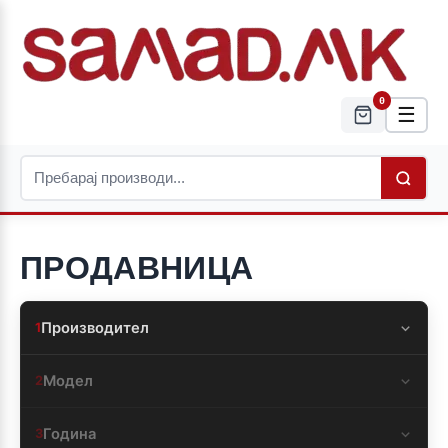
0
☰
ПРОДАВНИЦА
Производител
1
Модел
2
Година
3