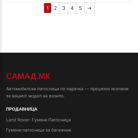
1
2
3
4
5
→
САМАД.МК
Автомобилски патосници по нарачка — прецизно исечени
за вашиот модел на возило.
ПРОДАВНИЦА
Land Rover- Гумени Патосници
Гумени патосници за багажник