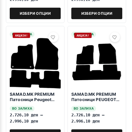
ИЗБЕРИ ОПЦИИ
ИЗБЕРИ ОПЦИИ
НА ЗАЛИХА
НА ЗАЛИХА
АКЦИЈА!
АКЦИЈА!
SAMAD.MK PREMIUM
SAMAD.MK PREMIUM
Патосници Peugeot
Патосници PEUGEOT
3008 2008-2016
3008 2016-2023
ВО ЗАЛИХА
ВО ЗАЛИХА
Automatic
2.726,10
ден
–
2.726,10
ден
–
2.996,10
ден
2.996,10
ден