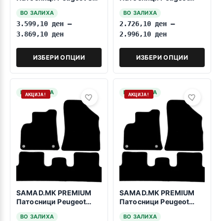
2002-2014 7 Sedista
Partner 2008-2018
ВО ЗАЛИХА
ВО ЗАЛИХА
3.599,10
ден
–
2.726,10
ден
–
3.869,10
ден
2.996,10
ден
ИЗБЕРИ ОПЦИИ
ИЗБЕРИ ОПЦИИ
НА ЗАЛИХА
НА ЗАЛИХА
АКЦИЈА!
АКЦИЈА!
SAMAD.MK PREMIUM
SAMAD.MK PREMIUM
Патосници Peugeot
Патосници Peugeot
5008 2009-04.2017
5008 2009-04.2017
ВО ЗАЛИХА
ВО ЗАЛИХА
Manual
Automatic