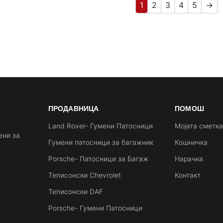
1
2
3
4
5
→
ПРОДАВНИЦА
ПОМОШ
Land Rover- Гумени Патосници
Мојата сметк
ени за
Гумени патосници за багажник
Кошничка
Porsche- Патосници за Багаж
Нарачка
Теписонски Chevrolet
Контакт
Теписонски DAF
Porsche- Гумени Патосници