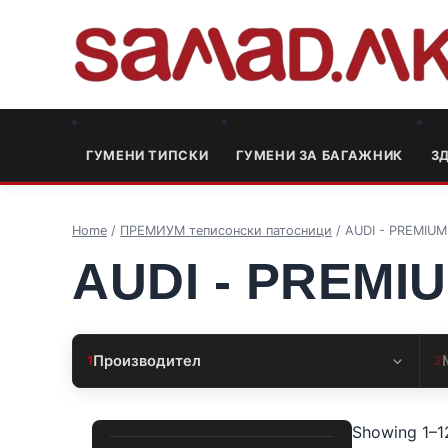
ГУМЕНИ ТИПСКИ
ГУМЕНИ ЗА БАГАЖНИК
3
Home
/
ПРЕМИУМ теписонски патосници
/ AUDI - PREMIUM
AUDI - PREM
Производител
1
2
Showing 1–12