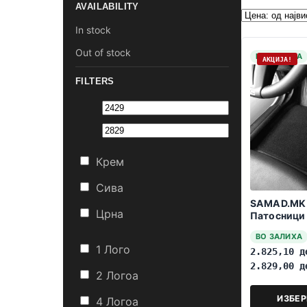
AVAILABILITY
In stock
Out of stock
НА ЗАЛИХА
АКЦИЈА!
FILTERS
Крем
Сива
SAMAD.MK
Црна
Патосници 
2014-2023
ВО ЗАЛИХА
1 Лого
2.825,10
д
2.829,00
д
2 Логоa
ИЗБЕ
4 Логоa