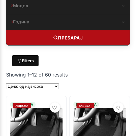
Модел
2
Година
3
ПРЕБАРАЈ
Filters
Showing 1–12 of 60 results
НА ЗАЛИХА
НА ЗАЛИХА
АКЦИЈА!
АКЦИЈА!