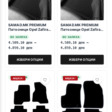
SAMAD.MK PREMIUM
SAMAD.MK PREMIUM
Патосници Opel Zafira
Патосници Opel Zafira
Life 2024->> 9 Sedista
Life 2019-2023 9
ВО ЗАЛИХА
ВО ЗАЛИХА
Sedista
4.589,10
ден
–
4.589,10
ден
–
4.859,10
ден
4.859,10
ден
ИЗБЕРИ ОПЦИИ
ИЗБЕРИ ОПЦИИ
НА ЗАЛИХА
НА ЗАЛИХА
АКЦИЈА!
АКЦИЈА!