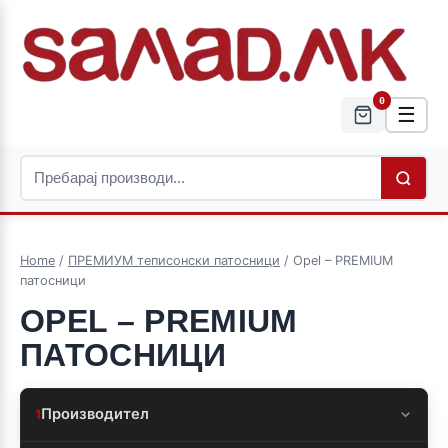
0
☰
Home
/
ПРЕМИУМ теписонски патосници
/ Opel – PREMIUM
патосници
OPEL – PREMIUM
ПАТОСНИЦИ
Производител
1