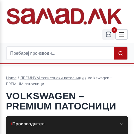
0
☰
Home
/
ПРЕМИУМ теписонски патосници
/ Volkswagen –
PREMIUM патосници
VOLKSWAGEN –
PREMIUM ПАТОСНИЦИ
Производител
1