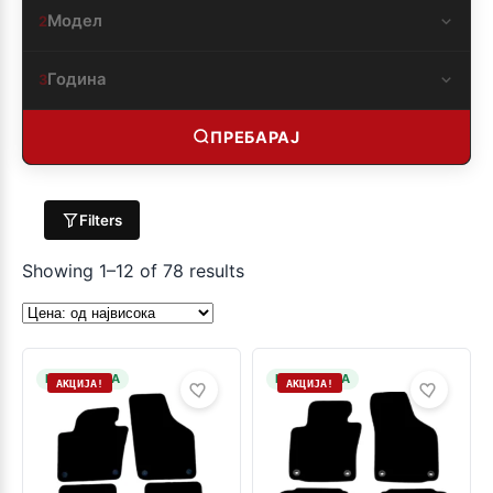
Модел
2
Година
3
ПРЕБАРАЈ
Filters
Showing 1–12 of 78 results
НА ЗАЛИХА
НА ЗАЛИХА
АКЦИЈА!
АКЦИЈА!