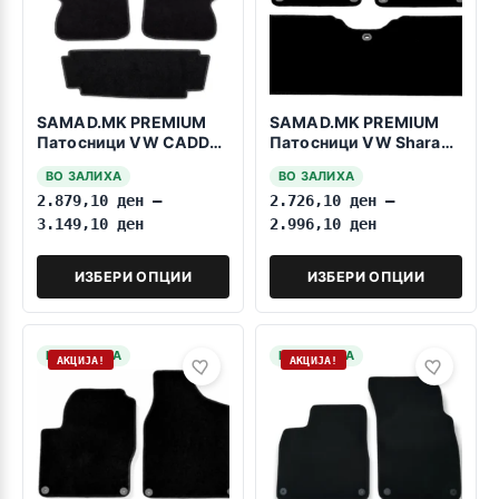
SAMAD.MK PREMIUM
SAMAD.MK PREMIUM
Патосници VW CADDY
Патосници VW Sharan
2004-2020 7 Sedišta
1995-2010 2reda Owal
ВО ЗАЛИХА
ВО ЗАЛИХА
fiksing
2.879,10
ден
–
2.726,10
ден
–
3.149,10
ден
2.996,10
ден
ИЗБЕРИ ОПЦИИ
ИЗБЕРИ ОПЦИИ
НА ЗАЛИХА
НА ЗАЛИХА
АКЦИЈА!
АКЦИЈА!