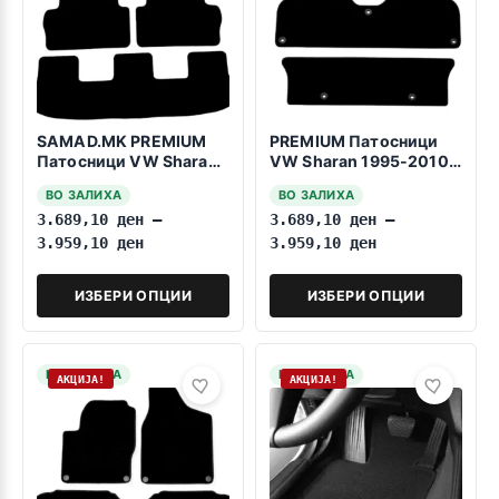
SAMAD.MK PREMIUM
PREMIUM Патосници
Патосници VW Sharan
VW Sharan 1995-2010
2010->7sedišta
3reda fiksiranje na
ВО ЗАЛИХА
ВО ЗАЛИХА
vrtenje
3.689,10
ден
–
3.689,10
ден
–
3.959,10
ден
3.959,10
ден
ИЗБЕРИ ОПЦИИ
ИЗБЕРИ ОПЦИИ
НА ЗАЛИХА
НА ЗАЛИХА
АКЦИЈА!
АКЦИЈА!