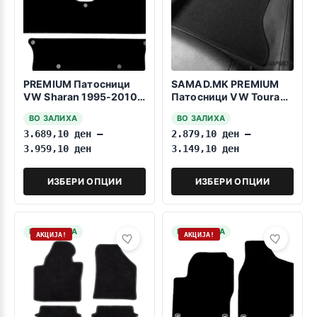
PREMIUM Патосници
SAMAD.MK PREMIUM
VW Sharan 1995-2010
Патосници VW Touran
3reda fiksiranje na
2006-2015 7sedišta
ВО ЗАЛИХА
ВО ЗАЛИХА
pritiskanje
3.689,10
ден
–
2.879,10
ден
–
3.959,10
ден
3.149,10
ден
ИЗБЕРИ ОПЦИИ
ИЗБЕРИ ОПЦИИ
НА ЗАЛИХА
НА ЗАЛИХА
АКЦИЈА!
АКЦИЈА!