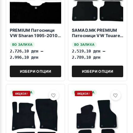
PREMIUM Патосници
SAMAD.MK PREMIUM
VW Sharan 1995-2010
Патосници VW Touareg
2reda Fiksiranje na
2018>>>
ВО ЗАЛИХА
ВО ЗАЛИХА
pritiskanje
2.726,10
ден
–
2.519,10
ден
–
2.996,10
ден
2.789,10
ден
ИЗБЕРИ ОПЦИИ
ИЗБЕРИ ОПЦИИ
НА ЗАЛИХА
НА ЗАЛИХА
АКЦИЈА!
АКЦИЈА!