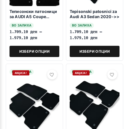
Теписонски патосници
Tepisonski patosnici za
за AUDI A5 Coupe
Audi A3 Sedan 2020->>
2016-2023
ВО ЗАЛИХА
ВО ЗАЛИХА
1.709,10
ден
–
1.709,10
ден
–
1.979,10
ден
1.979,10
ден
ИЗБЕРИ ОПЦИИ
ИЗБЕРИ ОПЦИИ
НА ЗАЛИХА
НА ЗАЛИХА
АКЦИЈА!
АКЦИЈА!