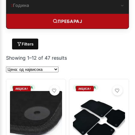
Година
3
ПРЕБАРАЈ
Filters
Showing 1–12 of 47 results
НА ЗАЛИХА
НА ЗАЛИХА
АКЦИЈА!
АКЦИЈА!