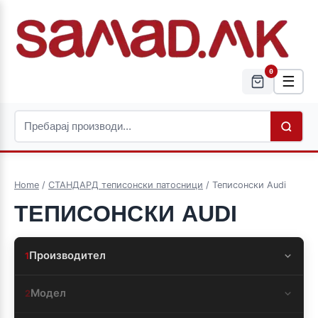
0
☰
Home
/
СТАНДАРД теписонски патосници
/ Теписонски Audi
ТЕПИСОНСКИ AUDI
Производител
1
Модел
2