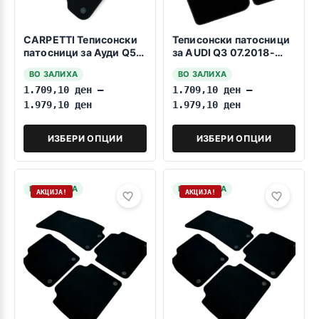
CARPETTI Теписонски
Теписонски патосници
патосници за Ауди Q5
за AUDI Q3 07.2018-
2024->>MHEV
2025
ВО ЗАЛИХА
ВО ЗАЛИХА
1.709,10
ден
–
1.709,10
ден
–
1.979,10
ден
1.979,10
ден
ИЗБЕРИ ОПЦИИ
ИЗБЕРИ ОПЦИИ
НА ЗАЛИХА
НА ЗАЛИХА
АКЦИЈА!
АКЦИЈА!