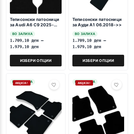
Теписонски патосници
Теписонски патосници
за Audi A6 C9 2025-
за Ауди А1 06.2018->>
>TFSI-Benzin-MHEV
ВО ЗАЛИХА
ВО ЗАЛИХА
1.709,10
ден
–
1.709,10
ден
–
1.979,10
ден
1.979,10
ден
ИЗБЕРИ ОПЦИИ
ИЗБЕРИ ОПЦИИ
НА ЗАЛИХА
НА ЗАЛИХА
АКЦИЈА!
АКЦИЈА!