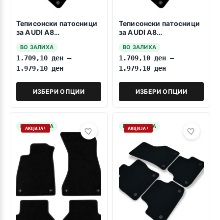
Теписонски патосници
Теписонски патосници
за AUDI A8
за AUDI A8
2017>>>Kratka baza
2017>>>dolga baza
ВО ЗАЛИХА
ВО ЗАЛИХА
1.709,10
ден
–
1.709,10
ден
–
1.979,10
ден
1.979,10
ден
ИЗБЕРИ ОПЦИИ
ИЗБЕРИ ОПЦИИ
НА ЗАЛИХА
НА ЗАЛИХА
АКЦИЈА!
АКЦИЈА!