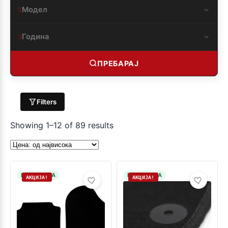
Модел
2
Година
3
ПРЕБАРАЈ
Filters
Showing 1–12 of 89 results
НА ЗАЛИХА
НА ЗАЛИХА
АКЦИЈА!
АКЦИЈА!