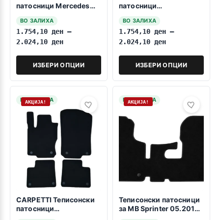
патосници Mercedes
патосници
GLE Coupe C292 2015-
компатибилни за МБ A
ВО ЗАЛИХА
ВО ЗАЛИХА
2019
класа кратка верзија
1.754,10
ден
–
1.754,10
ден
–
W168 07.1997-08.2004
2.024,10
ден
2.024,10
ден
ИЗБЕРИ ОПЦИИ
ИЗБЕРИ ОПЦИИ
НА ЗАЛИХА
НА ЗАЛИХА
АКЦИЈА!
АКЦИЈА!
CARPETTI Теписонски
Теписонски патосници
патосници
за MB Sprinter 05.2018-
компатибилни за МБ
>> Prv red