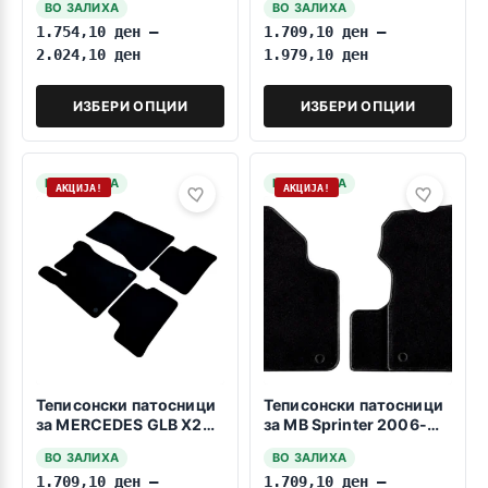
ВО ЗАЛИХА
ВО ЗАЛИХА
ГЛЕ W166 02.2015-
1.754,10
ден
–
1.709,10
ден
–
2019
2.024,10
ден
1.979,10
ден
ИЗБЕРИ ОПЦИИ
ИЗБЕРИ ОПЦИИ
НА ЗАЛИХА
НА ЗАЛИХА
АКЦИЈА!
АКЦИЈА!
Теписонски патосници
Теписонски патосници
за MERCEDES GLB X247
за MB Sprinter 2006-
2019->>
2018 prv red
ВО ЗАЛИХА
ВО ЗАЛИХА
1.709,10
ден
–
1.709,10
ден
–