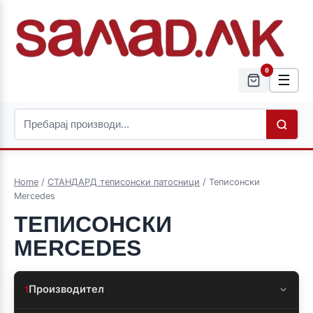
0
☰
Home
/
СТАНДАРД теписонски патосници
/ Теписонски
Mercedes
ТЕПИСОНСКИ
MERCEDES
Производител
1