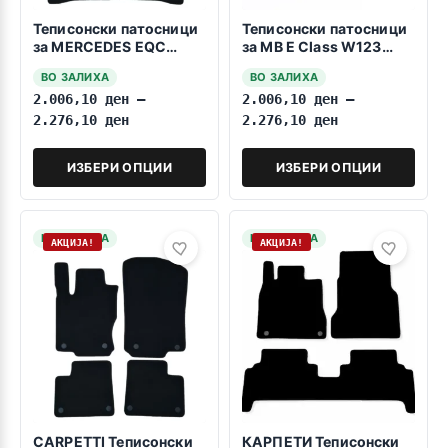
Теписонски патосници
Теписонски патосници
за MERCEDES EQC
за MB E Class W123
N293 01.2019->
1975-1986
ВО ЗАЛИХА
ВО ЗАЛИХА
2.006,10
ден
–
2.006,10
ден
–
2.276,10
ден
2.276,10
ден
ИЗБЕРИ ОПЦИИ
ИЗБЕРИ ОПЦИИ
НА ЗАЛИХА
НА ЗАЛИХА
АКЦИЈА!
АКЦИЈА!
CARPETTI Теписонски
КАРПЕТИ Теписонски