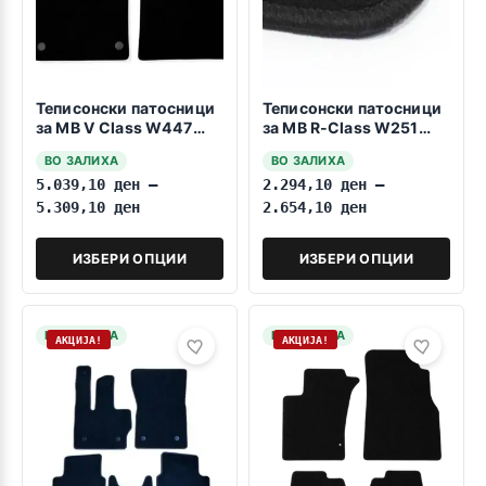
Теписонски патосници
Теписонски патосници
за MB V Class W447
за MB R-Class W251
2014->3 reda
2006-2014 Kratka baza
ВО ЗАЛИХА
ВО ЗАЛИХА
5.039,10
ден
–
2.294,10
ден
–
5.309,10
ден
2.654,10
ден
ИЗБЕРИ ОПЦИИ
ИЗБЕРИ ОПЦИИ
НА ЗАЛИХА
НА ЗАЛИХА
АКЦИЈА!
АКЦИЈА!