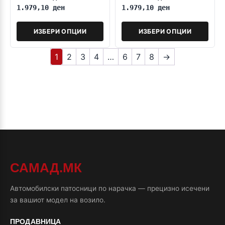
1.979,10
ден
1.979,10
ден
ИЗБЕРИ ОПЦИИ
ИЗБЕРИ ОПЦИИ
1
2
3
4
…
6
7
8
→
САМАД.МК
Автомобилски патосници по нарачка — прецизно исечени
за вашиот модел на возило.
ПРОДАВНИЦА