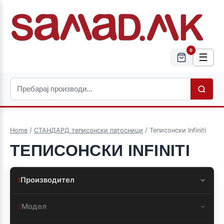
0
☰
Home
/
СТАНДАРД теписонски патосници
/ Теписонски Infiniti
ТЕПИСОНСКИ INFINITI
Производител
1
Модел
2