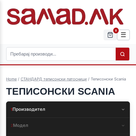
0
☰
Home
/
СТАНДАРД теписонски патосници
/ Теписонски Scania
ТЕПИСОНСКИ SCANIA
Производител
1
Модел
2