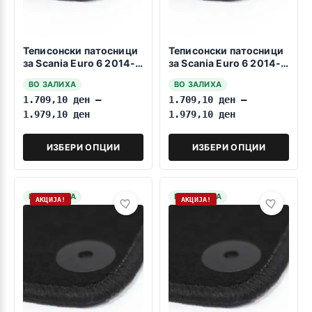
Теписонски патосници
Теписонски патосници
за Scania Euro 6 2014-
за Scania Euro 6 2014-
2026 1+1
2026 Središen del
ВО ЗАЛИХА
ВО ЗАЛИХА
1.709,10
ден
–
1.709,10
ден
–
1.979,10
ден
1.979,10
ден
ИЗБЕРИ ОПЦИИ
ИЗБЕРИ ОПЦИИ
НА ЗАЛИХА
НА ЗАЛИХА
АКЦИЈА!
АКЦИЈА!