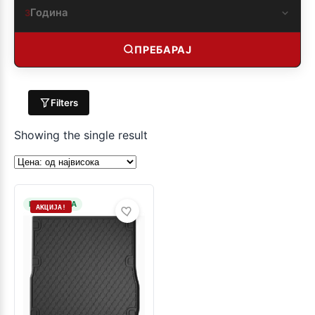
Година
3
ПРЕБАРАЈ
Filters
Showing the single result
НА ЗАЛИХА
АКЦИЈА!