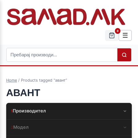
0
☰
Home
/ Products tagged “авант”
АВАНТ
Производител
1
Модел
2