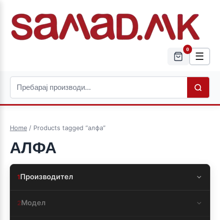
0
☰
Home
/ Products tagged “алфа”
АЛФА
Производител
1
Модел
2