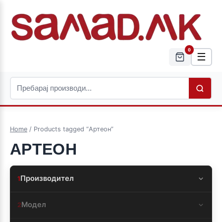
0
☰
Home
/ Products tagged “Артеон”
АРТЕОН
Производител
1
Модел
2