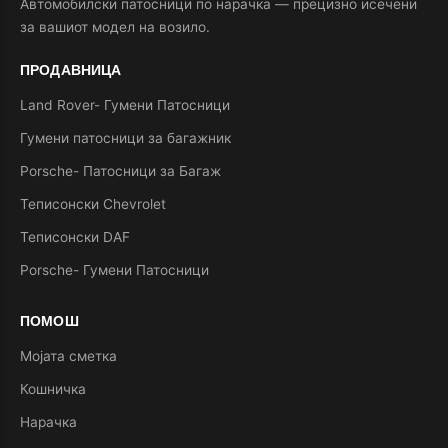
Автомобилски патосници по нарачка — прецизно исечени
за вашиот модел на возило.
ПРОДАВНИЦА
Land Rover- Гумени Патосници
Гумени патосници за багажник
Porsche- Патосници за Багаж
Теписонски Chevrolet
Теписонски DAF
Porsche- Гумени Патосници
ПОМОШ
Мојата сметка
Кошничка
Нарачка