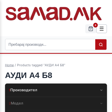
0
☰
Home
/ Products tagged “АУДИ А4 Б8”
АУДИ А4 Б8
Производител
1
Модел
2