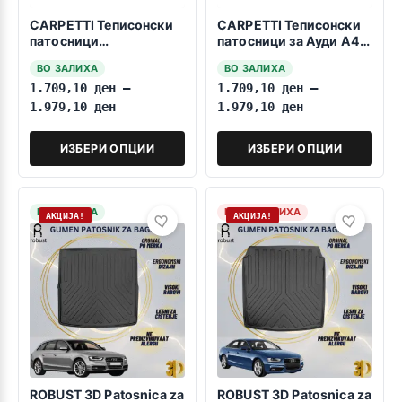
CARPETTI Теписонски
CARPETTI Теписонски
патосници
патосници за Ауди А4
компатибилни за Ауди
B8 11.2007-11.2015
ВО ЗАЛИХА
ВО ЗАЛИХА
А5 Спортбек 08.2008-
1.709,10
ден
–
1.709,10
ден
–
06.2016
1.979,10
ден
1.979,10
ден
ИЗБЕРИ ОПЦИИ
ИЗБЕРИ ОПЦИИ
НА ЗАЛИХА
НЕМА ЗАЛИХА
АКЦИЈА!
АКЦИЈА!
ROBUST 3D Patosnica za
ROBUST 3D Patosnica za