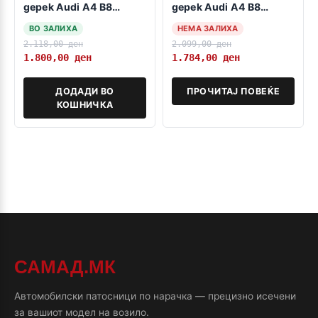
gepek Audi A4 B8
gepek Audi A4 B8
2008-2016 AVANT
2008-2016 sedan
ВО ЗАЛИХА
НЕМА ЗАЛИХА
2.118,00
ден
2.099,00
ден
1.800,00
ден
1.784,00
ден
ДОДАДИ ВО
ПРОЧИТАЈ ПОВЕЌЕ
КОШНИЧКА
САМАД.МК
Автомобилски патосници по нарачка — прецизно исечени
за вашиот модел на возило.