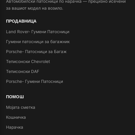
Автомобилски патосници по нарачка — прецизно исечени
за вашиот модел на возило.
ПРОДАВНИЦА
Land Rover- Гумени Патосници
Гумени патосници за багажник
Porsche- Патосници за Багаж
Теписонски Chevrolet
Теписонски DAF
Porsche- Гумени Патосници
ПОМОШ
Мојата сметка
Кошничка
Нарачка