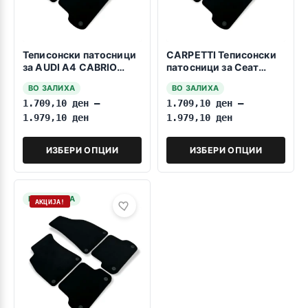
Теписонски патосници
CARPETTI Теписонски
за AUDI A4 CABRIO
патосници за Сеат
B6/B7 10.2000-2008
Ексео 2008-2013
ВО ЗАЛИХА
ВО ЗАЛИХА
1.709,10
ден
–
1.709,10
ден
–
1.979,10
ден
1.979,10
ден
ИЗБЕРИ ОПЦИИ
ИЗБЕРИ ОПЦИИ
НА ЗАЛИХА
АКЦИЈА!