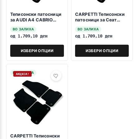
Теписонски патосници
CARPETTI Теписонски
за AUDI A4 CABRIO
патосници за Сеат
B6/B7 10.2000-2008
Ексео 2008-2013
ВО ЗАЛИХА
ВО ЗАЛИХА
од
1.709,10
ден
од
1.709,10
ден
ИЗБЕРИ ОПЦИИ
ИЗБЕРИ ОПЦИИ
НА ЗАЛИХА
АКЦИЈА!
CARPETTI Теписонски