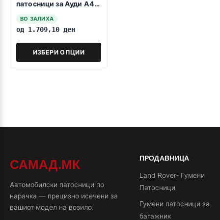
патосници за Ауди А4
B6/B7 10.2000-2008
ВО ЗАЛИХА
од
1.709,10
ден
ИЗБЕРИ ОПЦИИ
ПРОДАВНИЦА
САМАД.МК
Land Rover- Гумени
Автомобилски патосници по
Патосници
нарачка — прецизно исечени за
Гумени патосници за
вашиот модел на возило.
багажник