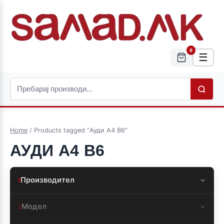
0
☰
Home
/ Products tagged “Ауди А4 B6”
АУДИ А4 B6
Производител
1
Модел
2