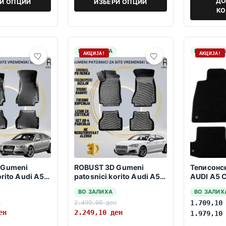
ДО
РИ ОПЦИИ
ИЗБЕРИ ОПЦИИ
К
НА ЗАЛИХА
НА ЗАЛИХ
АКЦИЈА!
АКЦИЈА!
 Gumeni
ROBUST 3D Gumeni
Теписонс
orito Audi A5
patosnici korito Audi A5
AUDI A5 
 SB 8TA
2016-> SB F5
2023
ВО ЗАЛИХА
ВО ЗАЛИХ
н
2.499,00
ден
1.709,1
ен
2.249,10
ден
1.979,1