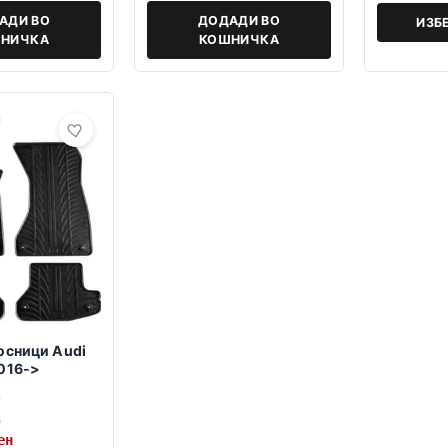
АДИ ВО
ДОДАДИ ВО
ИЗБ
НИЧКА
КОШНИЧКА
осници Audi
016->
н
ен