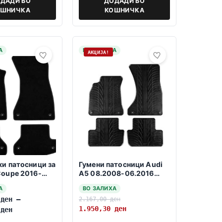
ДАДИ ВО
ДОДАДИ ВО
ОШНИЧКА
КОШНИЧКА
А
НА ЗАЛИХА
АКЦИЈА!
ки патосници за
Гумени патосници Audi
Coupe 2016-
A5 08.2008-06.2016
Sportback
А
ВО ЗАЛИХА
0
ден
–
2.167,00
ден
1.950,30
ден
0
ден