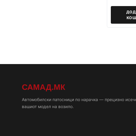
ДОД
КОШ
САМАД.МК
Автомобилски патосници по нарачка — прецизно исеч
вашиот модел на возило.