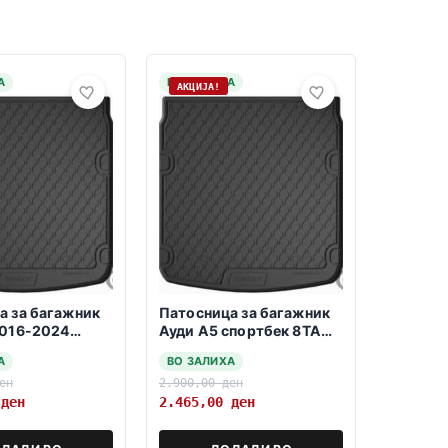
А
НА ЗАЛИХА
АКЦИЈА!
а за багажник
Патосница за багажник
2016-2024
Ауди А5 спортбек 8ТА
k
2011-2015
А
ВО ЗАЛИХА
ен
2.900,00
ден
0
ден
2.465,00
ден