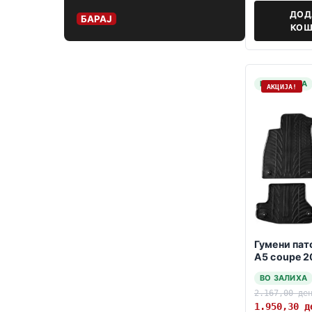
ДОД
БАРАЈ
КОШ
НА ЗАЛИХА
АКЦИЈА!
Гумени пат
A5 coupe 2
ВО ЗАЛИХА
2.167,00
де
1.950,30
д