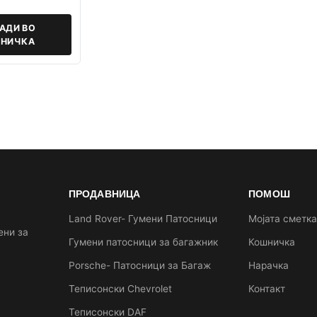
АДИ ВО
НИЧКА
ПРОДАВНИЦА
ПОМОШ
Land Rover- Гумени Патосници
Мојата сметк
ени за
Гумени патосници за багажник
Кошничка
Porsche- Патосници за Багаж
Нарачка
Теписонски Chevrolet
Контакт
Теписонски DAF