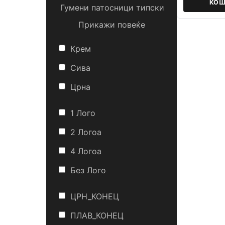
КОШ
Гумени патосници типски
Прикажи повеќе
Крем
Сива
Црна
1 Лого
2 Логоa
4 Логоa
Без Лого
ЦРН_КОНЕЦ
ПЛАВ_КОНЕЦ