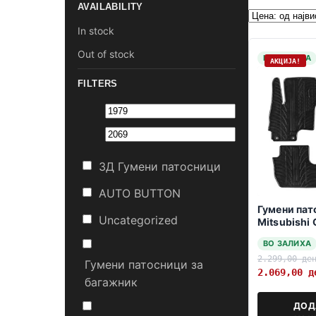
AVAILABILITY
In stock
Out of stock
НА ЗАЛИХА
АКЦИЈА!
FILTERS
3Д Гумени патосници
AUTO BUTTON
Гумени пат
Uncategorized
Mitsubishi 
2013-2021
ВО ЗАЛИХА
2.299,00
де
Гумени патосници за
2.069,00
д
багажник
ДОД