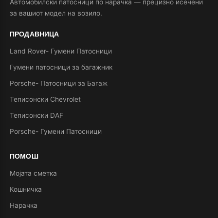
Автомобилски патосници по нарачка — прецизно исечени
за вашиот модел на возило.
ПРОДАВНИЦА
Land Rover- Гумени Патосници
Гумени патосници за багажник
Porsche- Патосници за Багаж
Теписонски Chevrolet
Теписонски DAF
Porsche- Гумени Патосници
ПОМОШ
Мојата сметка
Кошничка
Нарачка