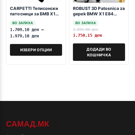
CARPETTI Теписонски
ROBUST 3D Patosnica za
патосници за БМВ Х1
gepek BMW X1 E84
E84 10.2009-06.2015
2009-2015
ВО ЗАЛИХА
ВО ЗАЛИХА
1.709,10
ден
–
2.059,00
ден
1.750,15
ден
1.979,10
ден
ДОДАДИ ВО
ИЗБЕРИ ОПЦИИ
КОШНИЧКА
САМАД.МК