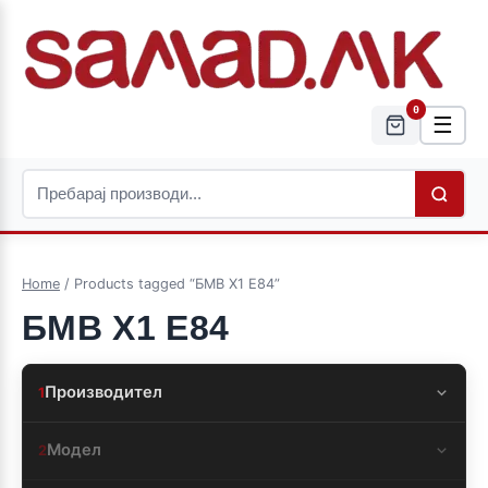
0
☰
Home
/ Products tagged “БМВ Х1 Е84”
БМВ Х1 Е84
Производител
1
Модел
2