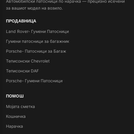
Автомобилски патосници по нарачка — прецизно исечени
за вашиот модел на возило.
ПРОДАВНИЦА
Land Rover- Гумени Патосници
Гумени патосници за багажник
Porsche- Патосници за Багаж
Теписонски Chevrolet
Теписонски DAF
Porsche- Гумени Патосници
ПОМОШ
Мојата сметка
Кошничка
Нарачка