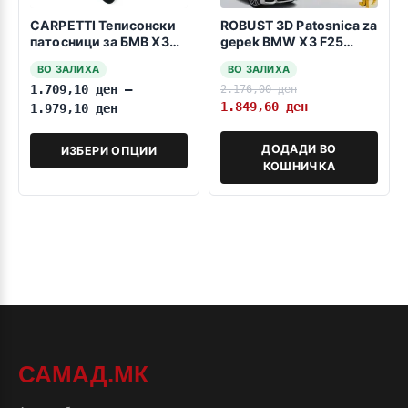
CARPETTI Теписонски
ROBUST 3D Patosnica za
патосници за БМВ Х3
gepek BMW X3 F25
F25 09.2010-08.2017
2010-2017
ВО ЗАЛИХА
ВО ЗАЛИХА
1.709,10
ден
–
2.176,00
ден
1.849,60
ден
1.979,10
ден
ДОДАДИ ВО
ИЗБЕРИ ОПЦИИ
КОШНИЧКА
САМАД.МК