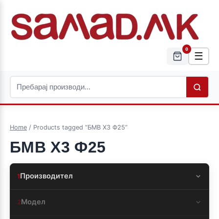
0
☰
Home
/ Products tagged “БМВ Х3 Ф25”
БМВ Х3 Ф25
Производител
1
Модел
2