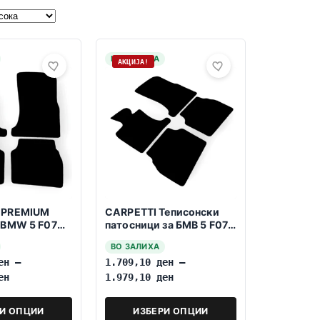
НА ЗАЛИХА
АКЦИЈА!
 PREMIUM
CARPETTI Теписонски
 BMW 5 F07
патосници за БМВ 5 F07
017
GT 10.2009-05.2017
ВО ЗАЛИХА
ен
–
1.709,10
ден
–
ен
1.979,10
ден
РИ ОПЦИИ
ИЗБЕРИ ОПЦИИ