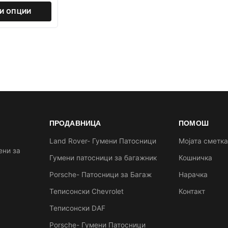
РИ ОПЦИИ
ПРОДАВНИЦА
ПОМОШ
Land Rover- Гумени Патосници
Мојата сметк
ени за
Гумени патосници за багажник
Кошничка
Porsche- Патосници за Багаж
Нарачка
Теписонски Chevrolet
Контакт
Теписонски DAF
Porsche- Гумени Патосници