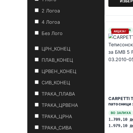
ИЗБЕ
2 Логоa
4 Логоa
НА ЗАЛИХА
АКЦИЈА!
Без Лого
ЦРН_КОНЕЦ
ПЛАВ_КОНЕЦ
ЦРВЕН_КОНЕЦ
СИВ_КОНЕЦ
ТРАКА_ПЛАВА
CARPETTI 
патосници 
ТРАКА_ЦРВЕНА
F10/F11 03
ВО ЗАЛИХА
ТРАКА_ЦРНА
1.709,10
д
1.979,10
д
ТРАКА_СИВА