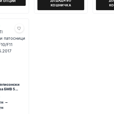
ДОДАДИ ВО
ДО
РИ ОПЦИИ
КОШНИЧКА
К
Теписонски
за БМВ 5
.2010-05.2017
ен
–
ен