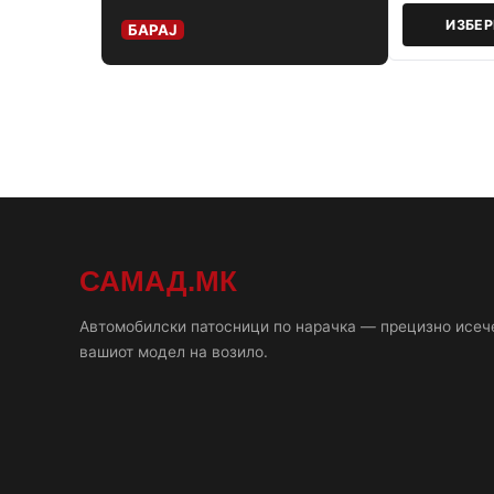
ИЗБЕ
БАРАЈ
САМАД.МК
Автомобилски патосници по нарачка — прецизно исеч
вашиот модел на возило.