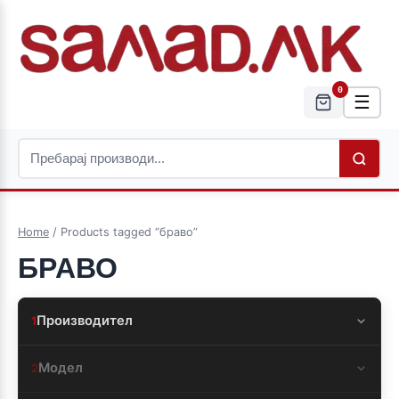
0
☰
Home
/ Products tagged “браво”
БРАВО
Производител
1
Модел
2