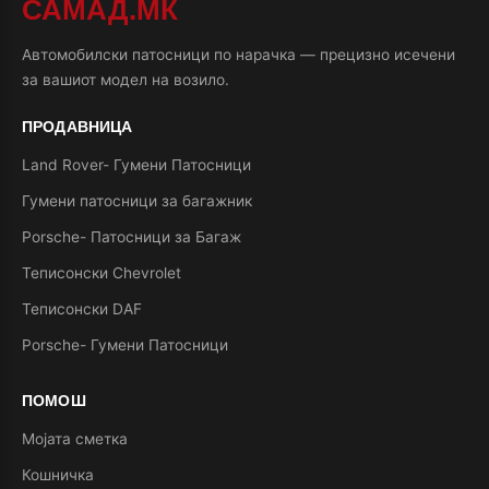
САМАД.МК
Автомобилски патосници по нарачка — прецизно исечени
за вашиот модел на возило.
ПРОДАВНИЦА
Land Rover- Гумени Патосници
Гумени патосници за багажник
Porsche- Патосници за Багаж
Теписонски Chevrolet
Теписонски DAF
Porsche- Гумени Патосници
ПОМОШ
Мојата сметка
Кошничка