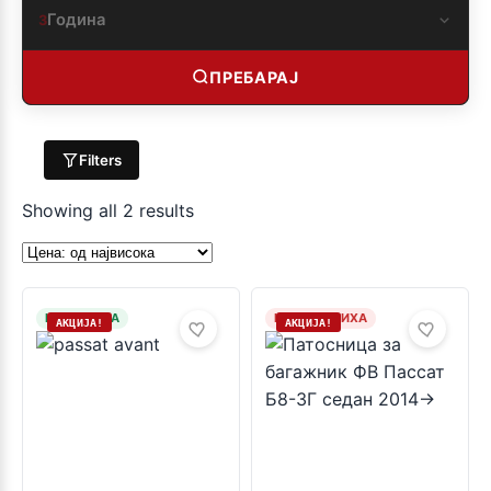
Година
3
ПРЕБАРАЈ
Filters
Showing all 2 results
НА ЗАЛИХА
НЕМА ЗАЛИХА
АКЦИЈА!
АКЦИЈА!