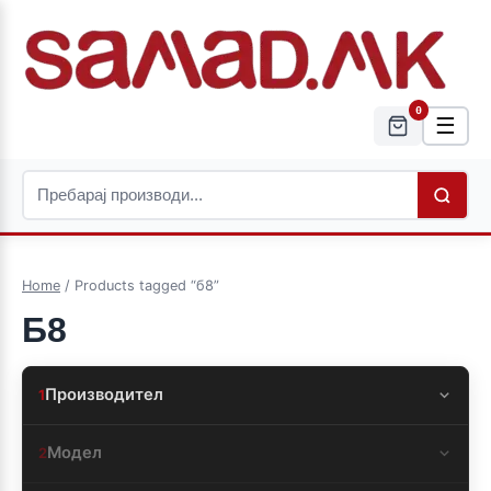
0
☰
Home
/ Products tagged “б8”
Б8
Производител
1
Модел
2