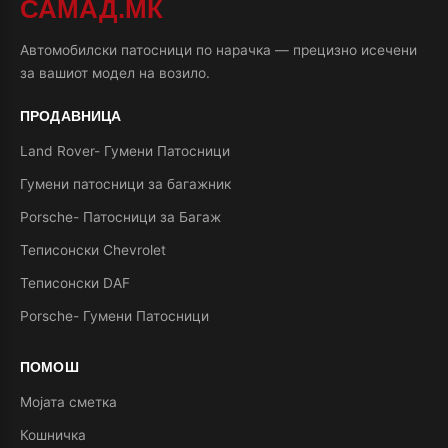
САМАД.МК
Автомобилски патосници по нарачка — прецизно исечени
за вашиот модел на возило.
ПРОДАВНИЦА
Land Rover- Гумени Патосници
Гумени патосници за багажник
Porsche- Патосници за Багаж
Теписонски Chevrolet
Теписонски DAF
Porsche- Гумени Патосници
ПОМОШ
Мојата сметка
Кошничка