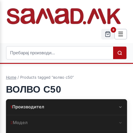
0
☰
Home
/ Products tagged “волво с50”
ВОЛВО С50
Производител
1
Модел
2