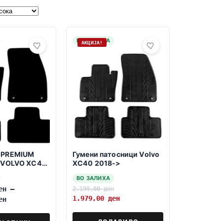
НА ЗАЛИХА
АКЦИЈА!
 PREMIUM
Гумени патосници Volvo
 VOLVO XC40
XC40 2018->
ВО ЗАЛИХА
ен
–
2.199,00
ден
1.979,00
ден
ен