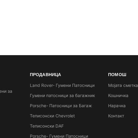
ПРОДАВНИЦА
ПОМОШ
Land Rover- Гумени Патосници
Мојата сметк
ени за
Гумени патосници за багажник
Кошничка
Porsche- Патосници за Багаж
Нарачка
Теписонски Chevrolet
Контакт
Теписонски DAF
Porsche- Гумени Патосници