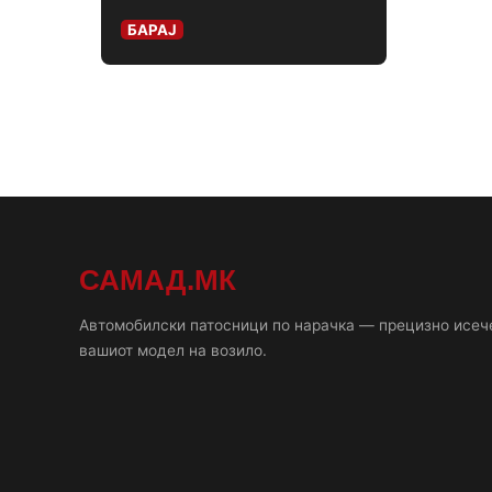
БАРАЈ
САМАД.МК
Автомобилски патосници по нарачка — прецизно исеч
вашиот модел на возило.