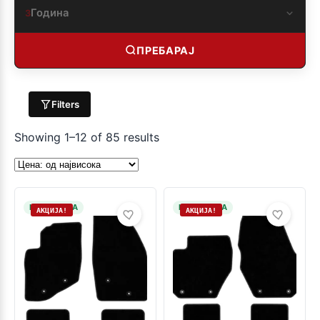
Година
3
ПРЕБАРАЈ
Filters
Showing 1–12 of 85 results
НА ЗАЛИХА
НА ЗАЛИХА
АКЦИЈА!
АКЦИЈА!