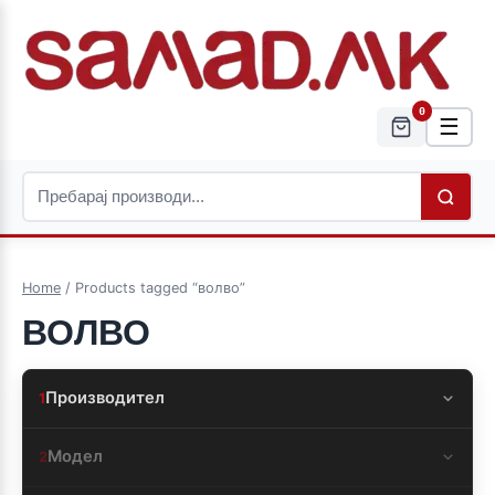
0
☰
Home
/ Products tagged “волво”
ВОЛВО
Производител
1
Модел
2