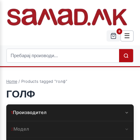
0
☰
Home
/ Products tagged “голф”
ГОЛФ
Производител
1
Модел
2