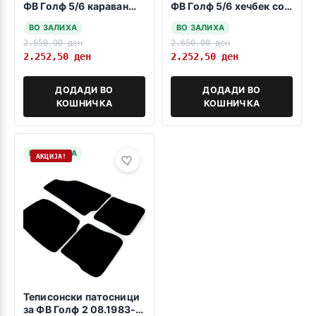
ФВ Голф 5/6 караван
ФВ Голф 5/6 хечбек со
2003-2012
резервна гума 2003-
ВО ЗАЛИХА
ВО ЗАЛИХА
2012
2.650,00
ден
2.650,00
ден
2.252,50
ден
2.252,50
ден
ДОДАДИ ВО
ДОДАДИ ВО
КОШНИЧКА
КОШНИЧКА
НА ЗАЛИХА
АКЦИЈА!
Теписонски патосници
за ФВ Голф 2 08.1983-