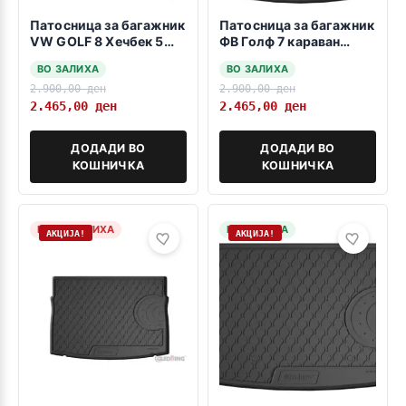
Патосница за багажник
Патосница за багажник
VW GOLF 8 Хечбек 5
ФВ Голф 7 караван
врати 2020->
високо дно 2012->
ВО ЗАЛИХА
ВО ЗАЛИХА
2.900,00
ден
2.900,00
ден
2.465,00
ден
2.465,00
ден
ДОДАДИ ВО
ДОДАДИ ВО
КОШНИЧКА
КОШНИЧКА
НЕМА ЗАЛИХА
НА ЗАЛИХА
АКЦИЈА!
АКЦИЈА!