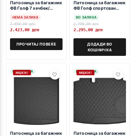
Патосница за багажник
Патосница за багажник
ФВ Голф 7 хечбек/
ФВ Голф спортсван
високо дно 2012->
високо дно 2014->
НЕМА ЗАЛИХА
ВО ЗАЛИХА
2.850,00
ден
2.700,00
ден
2.423,00
ден
2.295,00
ден
ПРОЧИТАЈ ПОВЕЌЕ
ДОДАДИ ВО
КОШНИЧКА
НА ЗАЛИХА
НА ЗАЛИХА
АКЦИЈА!
АКЦИЈА!
Патосница за багажник
Патосница за багажник