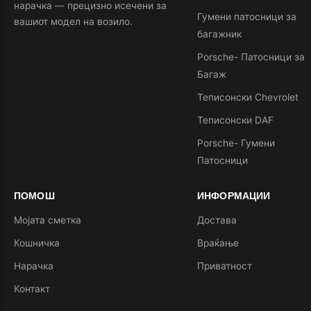
нарачка — прецизно исечени за
Гумени патосници за
вашиот модел на возило.
багажник
Porsche- Патосници за
Багаж
Теписонски Chevrolet
Теписонски DAF
Porsche- Гумени
Патосници
ПОМОШ
ИНФОРМАЦИИ
Мојата сметка
Достава
Кошничка
Враќање
Нарачка
Приватност
Контакт