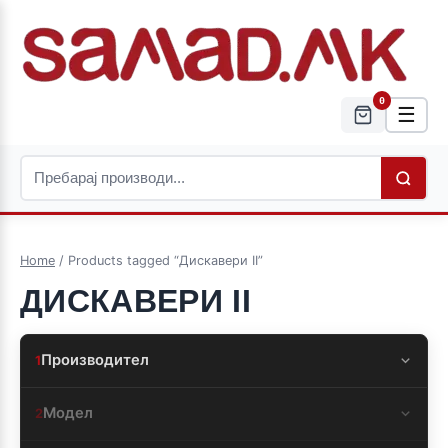
0
☰
Home
/ Products tagged “Дискавери II”
ДИСКАВЕРИ II
Производител
1
Модел
2