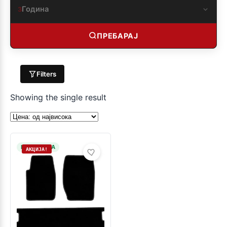
Година
3
ПРЕБАРАЈ
Filters
Showing the single result
НА ЗАЛИХА
АКЦИЈА!