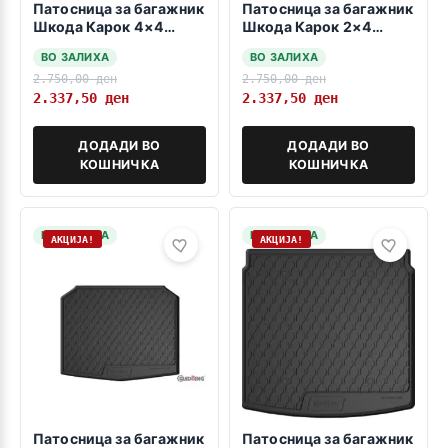
Патосница за багажник
Патосница за багажник
Шкода Карок 4×4
Шкода Карок 2×4
11.2017->
11.2017->
ВО ЗАЛИХА
ВО ЗАЛИХА
2.750,00
ден
2.750,00
ден
2.337,50
ден
2.337,50
ден
ДОДАДИ ВО
ДОДАДИ ВО
КОШНИЧКА
КОШНИЧКА
НА ЗАЛИХА
НА ЗАЛИХА
АКЦИЈА!
АКЦИЈА!
Патосница за багажник
Патосница за багажник