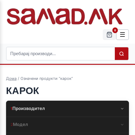
0
☰
Дома
/ Означени продукти “карок”
КАРОК
Производител
1
Модел
2