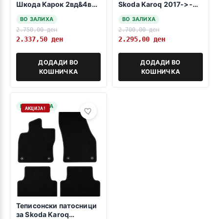
Шкода Карок 2вд&4вд
Skoda Karоq 2017->-
ниско варијабилно
горно варијабилно
ВО ЗАЛИХА
ВО ЗАЛИХА
ниво тесно, 2017->
ниво-
2.750,00
ден
2.700,00
ден
2.337,50
ден
2.295,00
ден
ДОДАДИ ВО
ДОДАДИ ВО
КОШНИЧКА
КОШНИЧКА
НА ЗАЛИХА
АКЦИЈА!
Теписонски патосници
за Skoda Karoq