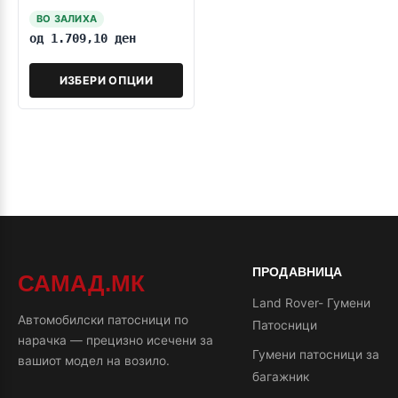
2017>>>
ВО ЗАЛИХА
од
1.709,10
ден
ИЗБЕРИ ОПЦИИ
ПРОДАВНИЦА
САМАД.МК
Land Rover- Гумени
Автомобилски патосници по
Патосници
нарачка — прецизно исечени за
Гумени патосници за
вашиот модел на возило.
багажник