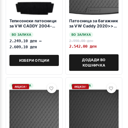
Теписонски патосници
Патосница за багажник
за VW CADDY 2004-
за VW Caddy 2020>>>
2020 7 Sedišta
MK5
ВО ЗАЛИХА
ВО ЗАЛИХА
2.249,10
ден
–
2.990,00
ден
2.542,00
ден
2.609,10
ден
ДОДАДИ ВО
ИЗБЕРИ ОПЦИИ
КОШНИЧКА
НА ЗАЛИХА
НА ЗАЛИХА
АКЦИЈА!
АКЦИЈА!