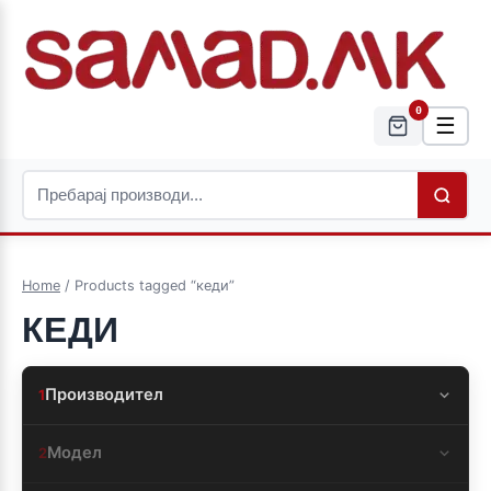
0
☰
Home
/ Products tagged “кеди”
КЕДИ
Производител
1
Модел
2