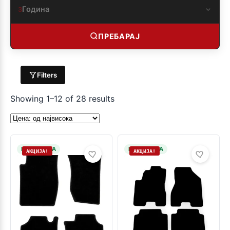
Година
3
ПРЕБАРАЈ
Filters
Showing 1–12 of 28 results
НА ЗАЛИХА
НА ЗАЛИХА
АКЦИЈА!
АКЦИЈА!