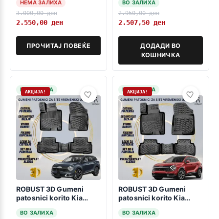
НЕМА ЗАЛИХА
ВО ЗАЛИХА
varijabilno nivo-
3.000,00
ден
2.950,00
ден
2.550,00
ден
2.507,50
ден
ПРОЧИТАЈ ПОВЕЌЕ
ДОДАДИ ВО
КОШНИЧКА
НА ЗАЛИХА
НА ЗАЛИХА
АКЦИЈА!
АКЦИЈА!
ROBUST 3D Gumeni
ROBUST 3D Gumeni
patosnici korito Kia
patosnici korito Kia
Sportage 2021-> Hybrid
Sportage 2021-> МК5
ВО ЗАЛИХА
ВО ЗАЛИХА