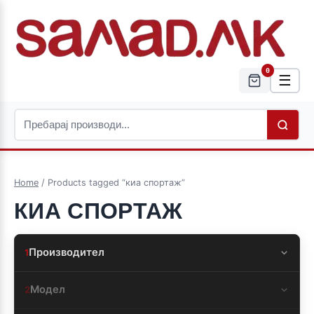
0
☰
Home
/ Products tagged “киа спортаж”
КИА СПОРТАЖ
Производител
1
Модел
2