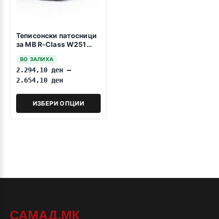
Теписонски патосници
за MB R-Class W251
2006-2014 Kratka baza
ВО ЗАЛИХА
2.294,10
ден
–
2.654,10
ден
ИЗБЕРИ ОПЦИИ
САМАД.МК