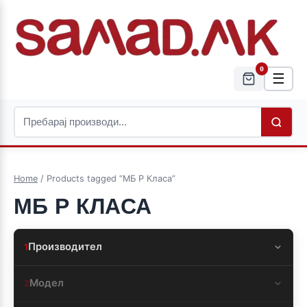
0
☰
Home
/ Products tagged “МБ Р Класа”
МБ Р КЛАСА
Производител
1
Модел
2