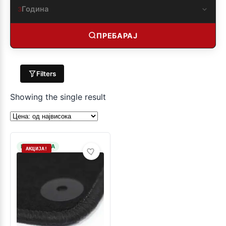
Година
3
ПРЕБАРАЈ
Filters
Showing the single result
НА ЗАЛИХА
АКЦИЈА!