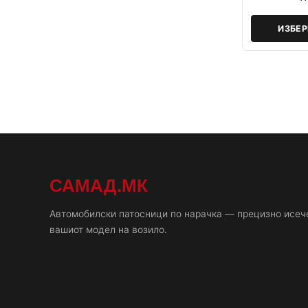
ИЗБЕ
САМАД.МК
Автомобилски патосници по нарачка — прецизно исеч
вашиот модел на возило.