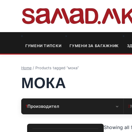
ГУМЕНИ ТИПСКИ
ГУМЕНИ ЗА БАГАЖНИК
3
Home
/ Products tagged “мока”
МОКА
Производител
1
2
Showing all 