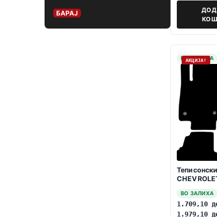
ДОД
БАРАЈ
КОШ
НА ЗАЛИХА
АКЦИЈА!
Теписонски
CHEVROLET
2020
ВО ЗАЛИХА
1.709,10
д
1.979,10
д