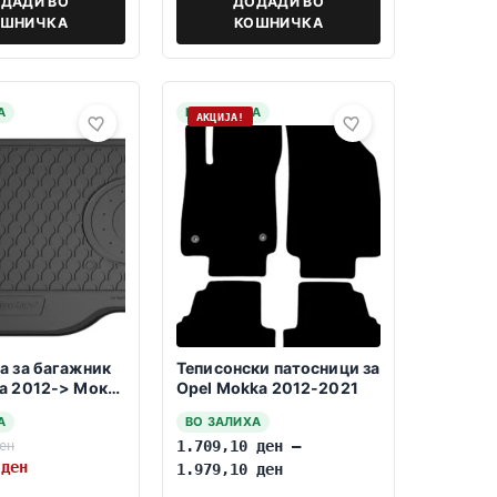
ДАДИ ВО
ДОДАДИ ВО
ОШНИЧКА
КОШНИЧКА
А
НА ЗАЛИХА
АКЦИЈА!
а за багажник
Теписонски патосници за
а 2012-> Мока
Opel Mokka 2012-2021
 Шевролет
А
ВО ЗАЛИХА
13-2022
ен
1.709,10
ден
–
0
ден
1.979,10
ден