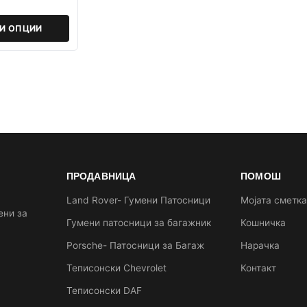
РИ ОПЦИИ
ПРОДАВНИЦА
ПОМОШ
Land Rover- Гумени Патосници
Мојата сметк
ени за
Гумени патосници за багажник
Кошничка
Porsche- Патосници за Багаж
Нарачка
Теписонски Chevrolet
Контакт
Теписонски DAF