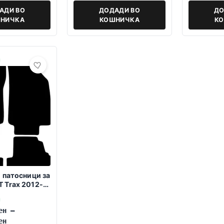
АДИ ВО
ДОДАДИ ВО
ДО
НИЧКА
КОШНИЧКА
К
 патосници за
 Trax 2012-
ен
–
ен