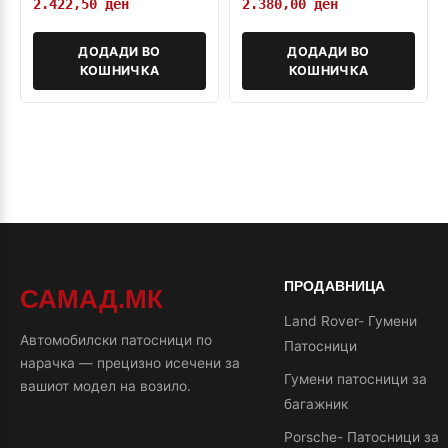
2.422,50
ден
2.380,00
ден
ДОДАДИ ВО
ДОДАДИ ВО
КОШНИЧКА
КОШНИЧКА
ПРОДАВНИЦА
САМАД.МК
Land Rover- Гумени
Автомобилски патосници по
Патосници
нарачка — прецизно исечени за
Гумени патосници за
вашиот модел на возило.
багажник
Porsche- Патосници за