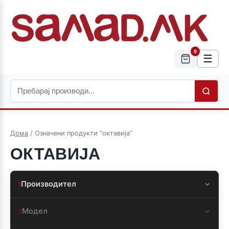
0
☰
Дома
/ Означени продукти “октавија”
ОКТАВИЈА
Производител
1
Модел
2