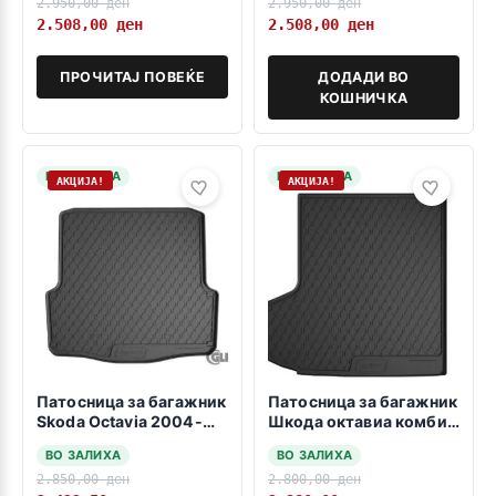
2.950,00
ден
2.950,00
ден
2.508,00
ден
2.508,00
ден
ПРОЧИТАЈ ПОВЕЌЕ
ДОДАДИ ВО
КОШНИЧКА
НА ЗАЛИХА
НА ЗАЛИХА
АКЦИЈА!
АКЦИЈА!
Патосница за багажник
Патосница за багажник
Skoda Octavia 2004-
Шкода октавиа комби
2012 karavan
горно варијабилно дно
ВО ЗАЛИХА
ВО ЗАЛИХА
2013->2017->
2.850,00
ден
2.800,00
ден