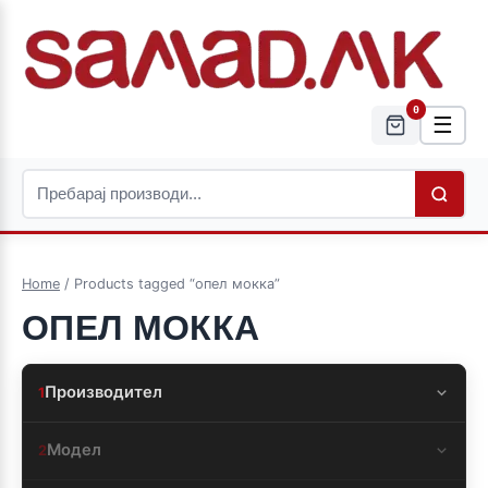
0
☰
Home
/ Products tagged “опел мокка”
ОПЕЛ МОККА
Производител
1
Модел
2