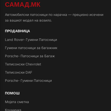
САМАД.МК
Автомобилски патосници по нарачка — прецизно исечени
за вашиот модел на возило.
ПРОДАВНИЦА
Land Rover- Гумени Патосници
Гумени патосници за багажник
Porsche- Патосници за Багаж
Теписонски Chevrolet
Теписонски DAF
Porsche- Гумени Патосници
ПОМОШ
Мојата сметка
Кошничка