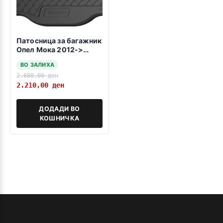
Патосница за багажник
Опел Мока 2012->
Мока Х 2016->
ВО ЗАЛИХА
Шевролет Тракс 2013-
2.600,00
ден
2022
2.210,00
ден
ДОДАДИ ВО
КОШНИЧКА