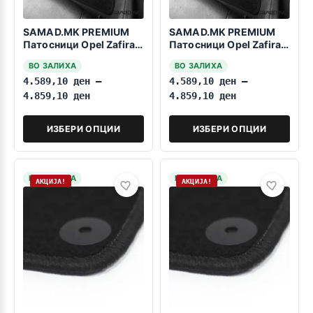
SAMAD.MK PREMIUM
SAMAD.MK PREMIUM
Патосници Opel Zafira
Патосници Opel Zafira
Life 2024->> 9 Sedista
Life 2019-2023 9
ВО ЗАЛИХА
ВО ЗАЛИХА
Sedista
4.589,10
ден
–
4.589,10
ден
–
4.859,10
ден
4.859,10
ден
ИЗБЕРИ ОПЦИИ
ИЗБЕРИ ОПЦИИ
НА ЗАЛИХА
НА ЗАЛИХА
АКЦИЈА!
АКЦИЈА!