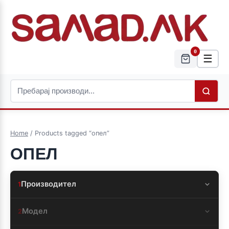
0
☰
Home
/ Products tagged “опел”
ОПЕЛ
Производител
1
Модел
2