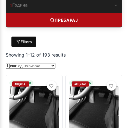
Година
3
ПРЕБАРАЈ
Filters
Showing 1–12 of 193 results
НА ЗАЛИХА
НА ЗАЛИХА
АКЦИЈА!
АКЦИЈА!