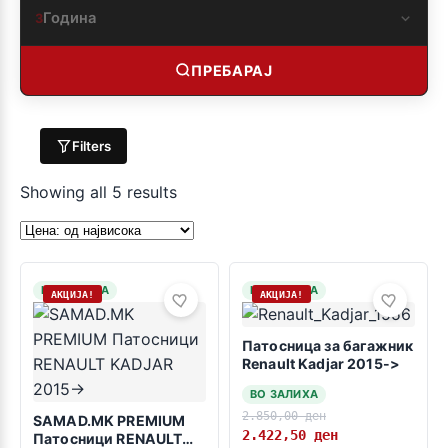
Година
3
ПРЕБАРАЈ
Filters
Showing all 5 results
НА ЗАЛИХА
НА ЗАЛИХА
АКЦИЈА!
АКЦИЈА!
Патосница за багажник
Renault Kadjar 2015->
ВО ЗАЛИХА
2.850,00
ден
SAMAD.MK PREMIUM
2.422,50
ден
Патосници RENAULT