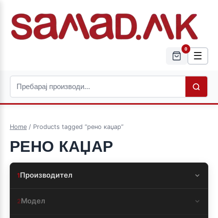
0
☰
Home
/ Products tagged “рено каџар”
РЕНО КАЏАР
Производител
1
Модел
2