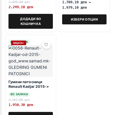
2.499,00
ден
1.709,10
ден
–
2.249,10
ден
1.979,10
ден
ДОДАДИ ВО
ИЗБЕРИ ОПЦИИ
КОШНИЧКА
НА ЗАЛИХА
АКЦИЈА!
Гумени патосници
Renault Kadjar 2015->
ВО ЗАЛИХА
2.167,00
ден
1.950,30
ден